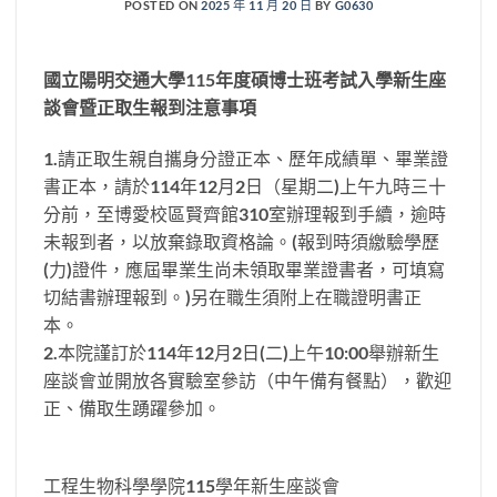
POSTED ON
2025 年 11 月 20 日
BY
G0630
國立陽明交通大學
115
年度碩博士班考試入學新生座
談會暨正取生報到注意事項
1.請正取生親自攜身分證正本、歷年成績單、畢業證
書正本，請於114年12月2日（星期二)上午九時三十
分前，至博愛校區賢齊館310室辦理報到手續，逾時
未報到者，以放棄錄取資格論。(報到時須繳驗學歷
(力)證件，應屆畢業生尚未領取畢業證書者，可填寫
切結書辦理報到。)另在職生須附上在職證明書正
本。
2.本院謹訂於114年12月2日(二)上午10:00舉辦新生
座談會並開放各實驗室參訪（中午備有餐點），歡迎
正、備取生踴躍參加。
工程生物科學學院115學年新生座談會