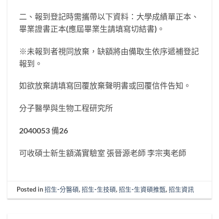
二、報到登記時需攜帶以下資料：大學成績單正本、
畢業證書正本(應屆畢業生請填寫切結書)。
※未報到者視同放棄，缺額將由備取生依序遞補登記
報到。
如欲放棄請填寫回覆放棄聲明書或回覆信件告知。
分子醫學與生物工程研究所
2040053 備26
可收碩士新生額滿實驗室 張晉源老師 李宗夷老師
Posted in
招生-分醫碩
,
招生-生技碩
,
招生-生資碩推甄
,
招生資訊