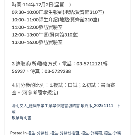
時間:114年12月2日(星期二)
09:30–10:00正取生報到(地點:賢齊館310室)
10:00–11:00師生介紹(地點:賢齊館310室)
11:00–12:00參訪實驗室
12:00–13:00午餐(賢齊館310室)
13:00–16:00參訪實驗室
3.錄取系(所)聯絡方式，電話：03-5712121轉
56937、傳真：03-5729288
4.同分參酌比列：1.複試：口試；2.初試：書面審
查。(可參考簡章規定)
陽明交大_應屆畢業生繳學位證書切結書 最終版_20251111
下
載
放棄聲明書
Posted in
招生-分醫博
,
招生-分醫博推甄
,
招生-分醫碩
,
招生-分醫