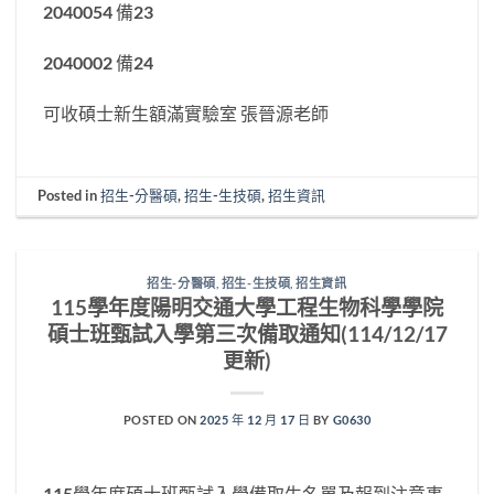
2040054 備23
2040002 備24
可收碩士新生額滿實驗室 張晉源老師
Posted in
招生-分醫碩
,
招生-生技碩
,
招生資訊
招生-分醫碩
,
招生-生技碩
,
招生資訊
115學年度陽明交通大學工程生物科學學院
碩士班甄試入學第三次備取通知(114/12/17
更新)
POSTED ON
2025 年 12 月 17 日
BY
G0630
115學年度碩士班甄試入學備取生名單及報到注意事