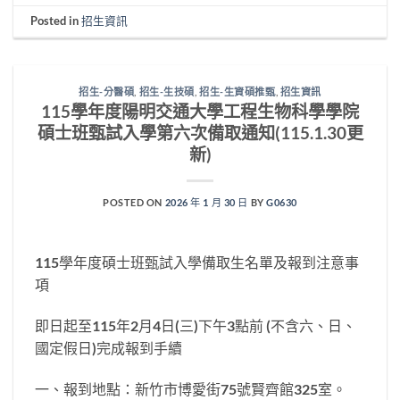
Posted in
招生資訊
招生-分醫碩
,
招生-生技碩
,
招生-生資碩推甄
,
招生資訊
115學年度陽明交通大學工程生物科學學院
碩士班甄試入學第六次備取通知(115.1.30更
新)
POSTED ON
2026 年 1 月 30 日
BY
G0630
115學年度碩士班甄試入學備取生名單及報到注意事
項
即日起至115年2月4日(三)下午3點前 (不含六、日、
國定假日)完成報到手續
一、報到地點：新竹市博愛街75號賢齊館325室。