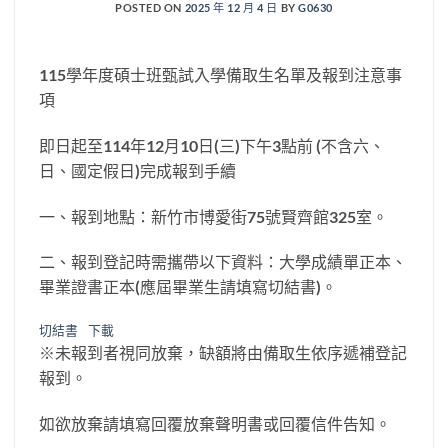
POSTED ON
2025 年 12 月 4 日
BY
G0630
115學年度碩士班甄試入學備取生名單及報到注意事
項
即日起至114年12月10日(三)下午3點前 (不含六、
日、國定假日)完成報到手續
一、報到地點：新竹市博愛街75號賢齊館325室。
二、報到登記時需攜帶以下資料：大學成績單正本、
畢業證書正本(應屆畢業生請填寫切結書)。
切結書
下載
※未報到者視同放棄，缺額將由備取生依序遞補登記
報到。
如欲放棄請填寫回覆放棄聲明書或回覆信件告知。