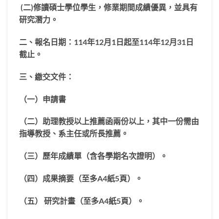
(
二
)
修讀碩士學位學生，修業期間成績優異，並具有
研究潛力。
二、報名日期：
114
年
12
月
1
日起至
114
年
12
月
31
日
截止。
三、繳交文件：
（一）申請書
（二）
助理教授以上推薦函兩份以上，其中一份需由
指導教授、系主任或所長推薦。
（三）歷年成績單（含各學期名次證明）
。
（四）
成果摘要（至多
A4
紙
5
頁）。
（五）
研究計畫（至多
A4
紙
5
頁）。