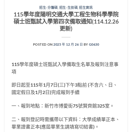
招生-分醫碩
,
招生-生技碩
,
招生資訊
115學年度陽明交通大學工程生物科學學院
碩士班甄試入學第四次備取通知(114.12.26
更新)
POSTED ON
2025 年 12 月 26 日
BY
G0630
115學年度碩士班甄試入學備取生名單及報到注意事
項
即日起至115年1月7日(三)下午3點前 (不含六、日、
國定假日及1月2日)完成報到手續
一、報到地點：新竹市博愛街75號賢齊館325室。
二、報到登記時需攜帶以下資料：大學成績單正本、
畢業證書正本(應屆畢業生請填寫切結書)。