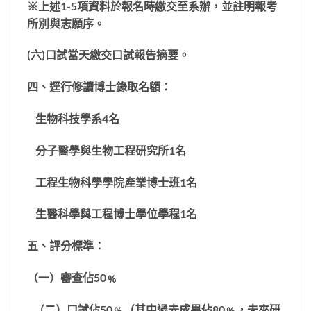
※
上述
1-5
項資料於報名時繳交至系辦，並註明報考
所別與志願序。
(
六
)
口試當天繳交口試報告摘要。
四、逕行修讀博士錄取名額：
生物科技學系
4
名
分子醫學與生物工程研究所
1
名
工程生物科學學院產業博士班
1
名
生醫科學與工程博士學位學程
1
名
五、評分標準：
（一）審查佔
50
﹪
（二）
口試佔
50
﹪（其中過去成果佔
80
﹪，未來研