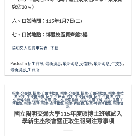
究佔
20
﹪）
六、口試時間：
115
年
1
月
7
日
(
三
)
七、口試地點：博愛校區賢齊館
3
樓
陽明交大逕博申請表
下載
Posted in
招生資訊
,
最新消息
,
最新消息_分醫所
,
最新消息_生技系
,
最新消息_生資所
招生-分醫博
,
招生-分醫博推甄
,
招生-分醫碩
,
招生-分醫碩推甄
,
招生-生技
博
,
招生-生技博推甄
,
招生-生技碩
,
招生-生技碩推甄
,
招生-生資博
,
招生-
生資博推甄
,
招生-生資碩
,
招生-生資碩推甄
,
招生-生醫工博
,
招生-生醫工
博推甄
,
招生-產博
,
招生-產博推甄
,
招生-神經博
,
招生-神經博推甄
,
招生資
訊
國立陽明交通大學115年度碩博士班甄試入
學新生座談會暨正取生報到注意事項