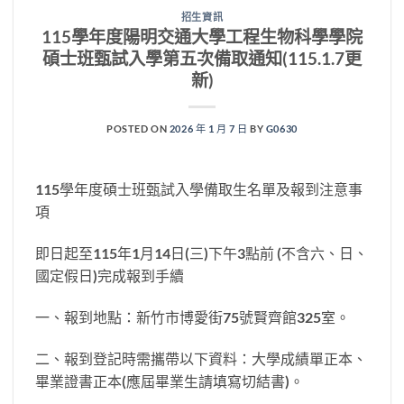
招生資訊
115學年度陽明交通大學工程生物科學學院
碩士班甄試入學第五次備取通知(115.1.7更
新)
POSTED ON
2026 年 1 月 7 日
BY
G0630
115學年度碩士班甄試入學備取生名單及報到注意事
項
即日起至115年1月14日(三)下午3點前 (不含六、日、
國定假日)完成報到手續
一、報到地點：新竹市博愛街75號賢齊館325室。
二、報到登記時需攜帶以下資料：大學成績單正本、
畢業證書正本(應屆畢業生請填寫切結書)。