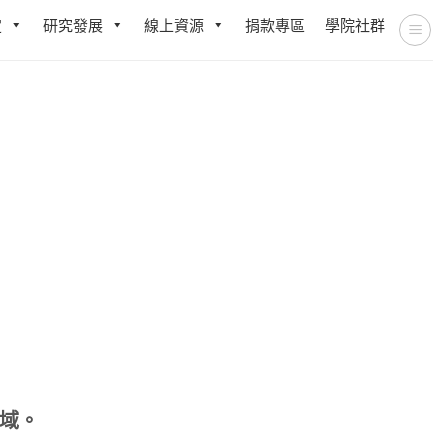
定
研究發展
線上資源
捐款專區
學院社群
。
域。