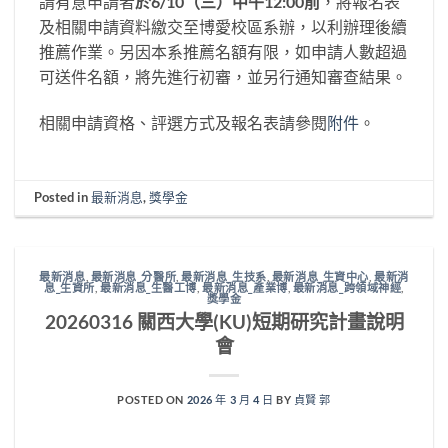
請有意申請者
於6/10（三）中午12:00前
，將報名表
及相關申請資料繳交至博愛校區系辦，以利辦理後續
推薦作業。另因本系推薦名額有限，如申請人數超過
可送件名額，將先進行初審，並另行通知審查結果。
相關申請資格、評選方式及報名表請參閱
附件
。
Posted in
最新消息
,
獎學金
最新消息
,
最新消息_分醫所
,
最新消息_生技系
,
最新消息_生資中心
,
最新消
息_生資所
,
最新消息_生醫工博
,
最新消息_產業博
,
最新消息_跨領域神經
,
獎學金
20260316 關西大學(KU)短期研究計畫說明
會
POSTED ON
2026 年 3 月 4 日
BY
貞賢 郭