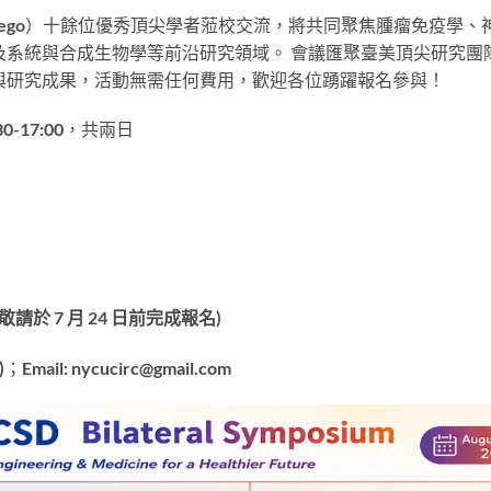
Diego）十餘位優秀頂尖學者蒞校交流，將共同聚焦腫瘤免疫學、
及系統與合成生物學等前沿研究領域。 會議匯聚臺美頂尖研究團
與研究成果，活動無需任何費用，歡迎各位踴躍報名參與！
:30-17:00，共兩日
(敬請於 7 月 24 日前完成報名)
l: nycucirc@gmail.com