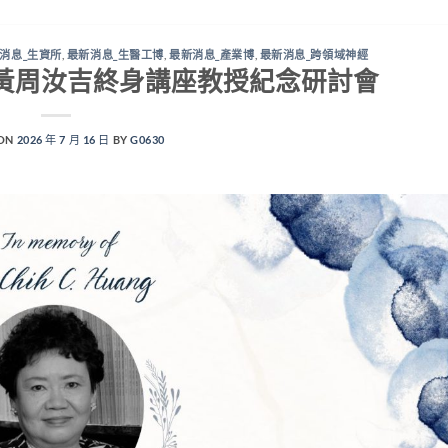
消息_生資所
,
最新消息_生醫工博
,
最新消息_產業博
,
最新消息_跨領域神經
黃周汝吉終身講座教授紀念研討會
 ON
2026 年 7 月 16 日
BY
G0630