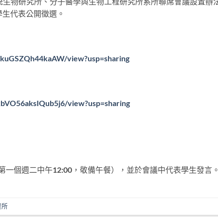
統生物研究所、分子醫學與生物工程研究所系所聯席會議設置辦
行學生代表公開徵選。
YHmYkuGSZQh44kaAW/view?usp=sharing
gkbVO56aksIQub5j6/view?usp=sharing
第一個週二中午12:00，敬備午餐），並於會議中代表學生發言
資所