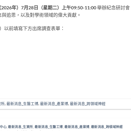
（
2026
年）
7
月
28
日（星期二）上午
09:50-11:00
舉辦紀念研討會
念與追思，以及對學術領域的偉大貢獻。
星期日）以前填寫下方出席調查表單：
資所
,
最新消息_生醫工博
,
最新消息_產業博
,
最新消息_跨領域神經
資中心
,
最新消息_生資所
,
最新消息_生醫工博
,
最新消息_產業博
,
最新消息_跨領域神經