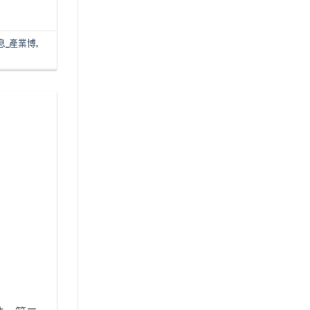
息_產業博
,