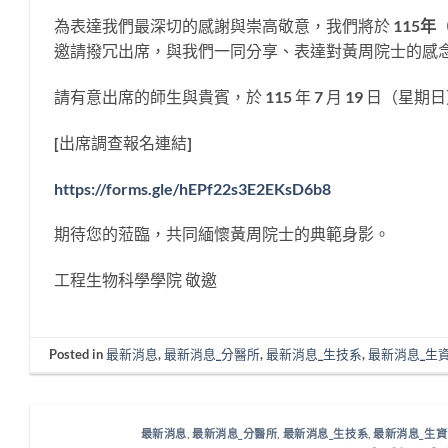
為表達我們最深切的感謝與崇高敬意，我們將於
115
年
邀請撥冗出席，與我們一同分享、表達對黃周院士的感
請有意出席的師生與貴賓，於 115 年 7 月 19 日（
[出席調查報名連結]
https://forms.gle/hEPf22s3E2EKsD6b8
期待您的蒞臨，共同緬懷黃周院士的典範身影。
工程生物科學學院 敬邀
Posted in
最新消息
,
最新消息_分醫所
,
最新消息_生技系
,
最新消息_生
最新消息
,
最新消息_分醫所
,
最新消息_生技系
,
最新消息_生