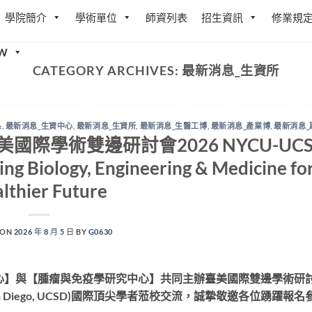
學院簡介
學術單位
師資列表
招生資訊
修業規
W
CATEGORY ARCHIVES:
最新消息_生資所
系
,
最新消息_生資中心
,
最新消息_生資所
,
最新消息_生醫工博
,
最新消息_產業博
,
最新消息_
日) 臺美國際學術雙邊研討會2026 NYCU-UC
ng Biology, Engineering & Medicine for
lthier Future
 ON
2026 年 8 月 5 日
BY
G0630
心】
與
【腫瘤與免疫學研究中心】
共同主辦臺美國際雙邊學術研
 Diego, UCSD)國際頂尖學者蒞校交流，誠摯敬邀各位踴躍報名