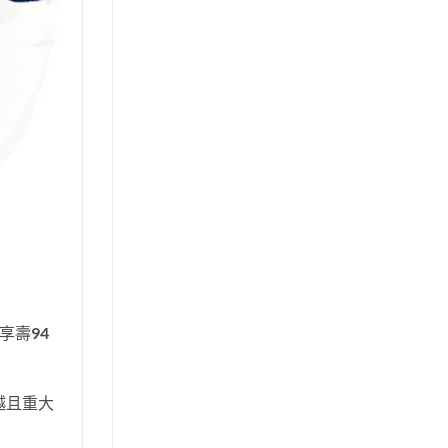
享壽94
越且重大