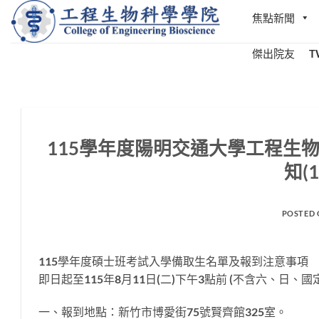
Skip
焦點新聞
to
content
傑出院友
T
115學年度陽明交通大學工程生
知(1
POSTED
115學年度碩士班考試入學備取生名單及報到注意事項
即日起至115年8月11日(二)下午3點前 (不含六、日、
一、報到地點：新竹市博愛街75號賢齊館325室。