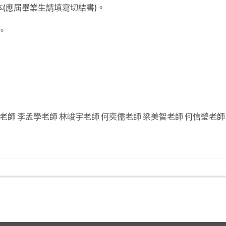
(應屆畢業生請填寫切結書)。
。
老師 李孟學老師 林峻宇老師 何奕儒老師 梁美智老師 何信瑩老師