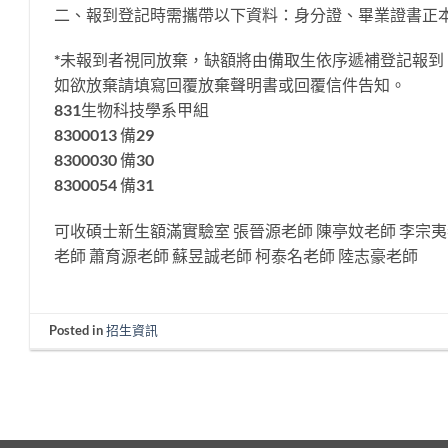
二、報到登記時需攜帶以下資料：身分證、畢業證書正本
*未報到者視同放棄，缺額將由備取生依序遞補登記報到
如欲放棄請填寫回覆放棄聲明書或回覆信件告知。
831生物科技學系甲組
8300013 備29
8300030 備30
8300054 備31
可收碩士新生額滿實驗室 張晉源老師 陳亭妏老師 李宗夷
老師 蕭育源老師 蘇昱誠老師 柯泰名老師 陸志豪老師
Posted in
招生資訊