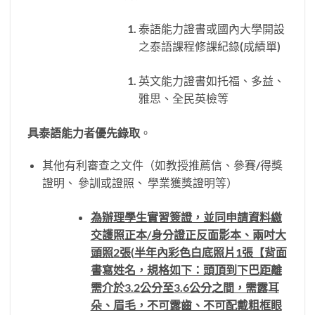
泰語能力證書或國內大學開設
之泰語課程修課紀錄(成績單)
英文能力證書如托福、多益、
雅思、全民英檢等
具泰語能力者優先錄取
。
其他有利審查之文件（如教授推薦信、參賽/得獎
證明、 參訓或證照、 學業獲獎證明等）
為辦理學生實習簽證，並同申請資料繳
交護照正本/身分證正反面影本、兩吋大
頭照2張(半年內彩色白底照片1張【背面
書寫姓名，規格如下：頭頂到下巴距離
需介於3.2公分至3.6公分之間，需露耳
朵、眉毛，不可露齒、不可配戴粗框眼