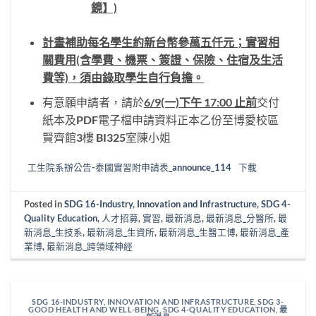
鏡】)
計畫補助每名學生約新台幣參萬五仟元；實習相
關費用(含學費、機票、簽證、保險、住宿及生活
費等)，須由錄取學生自行負擔。
有意願申請者，請於
6/9(一)下午 17:00 止前
交付
紙本及PDF電子檔申請資料正本乙份至博愛校區
賢齊館3樓 BI325室陳小姐
工生院系辦公告-泰國實習附申請表_announce_114
下載
Posted in
SDG 16-Industry, Innovation and Infrastructure
,
SDG 4-
Quality Education
,
人才招募
,
實習
,
最新消息
,
最新消息_分醫所
,
最
新消息_生技系
,
最新消息_生資所
,
最新消息_生醫工博
,
最新消息_產
業博
,
最新消息_跨領域神經
SDG 16-INDUSTRY, INNOVATION AND INFRASTRUCTURE
,
SDG 3-
GOOD HEALTH AND WELL-BEING
,
SDG 4-QUALITY EDUCATION
,
最