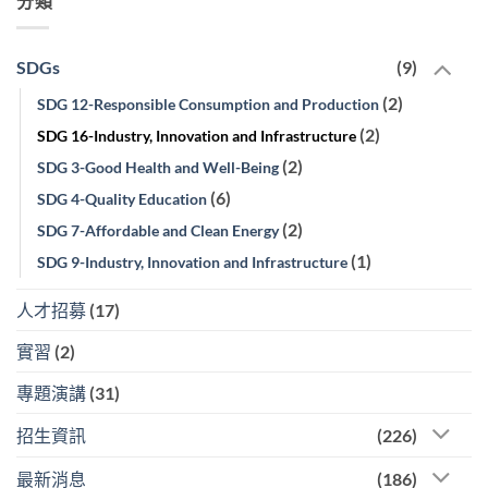
分類
SDGs
(9)
(2)
SDG 12-Responsible Consumption and Production
(2)
SDG 16-Industry, Innovation and Infrastructure
(2)
SDG 3-Good Health and Well-Being
(6)
SDG 4-Quality Education
(2)
SDG 7-Affordable and Clean Energy
(1)
SDG 9-Industry, Innovation and Infrastructure
人才招募
(17)
實習
(2)
專題演講
(31)
招生資訊
(226)
最新消息
(186)