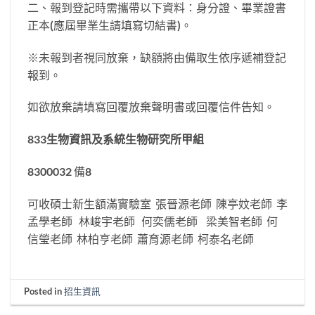
二、報到登記時需攜帶以下資料：身分證、畢業證書
正本(應屆畢業生請填寫切結書)。
※未報到者視同放棄，缺額將由備取生依序遞補登記
報到。
如欲放棄請填寫回覆放棄聲明書或回覆信件告知。
833
生物資訊及系統生物研究所甲組
8300032 備8
可收碩士新生額滿實驗室 張晉源老師 陳亭妏老師 李
孟學老師 林峻宇老師 何奕儒老師 梁美智老師 何
信瑩老師 林柏亨老師 蕭育源老師 柯泰名老師
Posted in
招生資訊