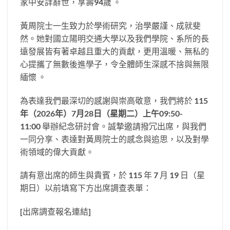
家中安詳辭世，享壽94歲 。
黃周院士一生致力於學術研究，治學嚴謹、成就斐
然。她對國立陽明交通大學以及我們學院、系所的長
遠發展皆有著卓越且重大的貢獻，更用溫暖、無私的
心提攜了無數後進學子，令全體師生深感不捨與無限
緬懷 。
為表達我們最深切的感謝與崇高敬意，我們將於
115
年（
2026
年）
7
月
28
日（星期二）上午
09:50-
11:00
舉辦紀念研討會。誠摯邀請撥冗出席，與我們
一同分享、表達對黃周院士的感念與追思，以及對學
術領域的偉大貢獻。
請有意出席的師生與貴賓，於 115 年 7 月 19 日（星
期日）以前填寫下方出席調查表單：
[出席調查報名連結]