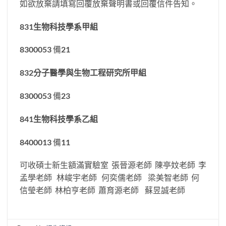
如欲放棄請填寫回覆放棄聲明書或回覆信件告知。
831
生物科技學系甲組
8300053 備21
832
分子醫學與生物工程研究所甲組
8300053 備23
841
生物科技學系乙組
8400013 備11
可收碩士新生額滿實驗室 張晉源老師 陳亭妏老師 李
孟學老師 林峻宇老師 何奕儒老師 梁美智老師 何
信瑩老師 林柏亨老師 蕭育源老師 蘇昱誠老師