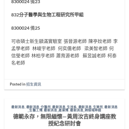
8300024 備23
832
分子醫學與生物工程研究所甲組
8300024 備25
可收碩士新生額滿實驗室 張晉源老師 陳亭妏老師 李
孟學老師 林峻宇老師 何奕儒老師 梁美智老師 何
信瑩老師 林柏亨老師 蕭育源老師 蘇昱誠老師 柯泰
名老師
Posted in
招生資訊
最新消息
,
最新消息_分醫所
,
最新消息_生技系
,
最新消息_生資所
,
最新消息
_生醫工博
,
最新消息_產業博
,
最新消息_跨領域神經
德範永存，無限緬懷—黃周汝吉終身講座教
授紀念研討會