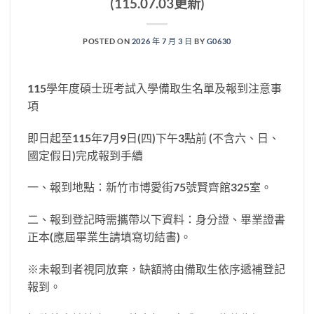
(115.07.03更新)
POSTED ON
2026 年 7 月 3 日
BY
G0630
115學年度碩士班考試入學備取生名單及報到注意事
項
即日起至115年7月9日(四)下午3點前 (不含六、日、
國定假日)完成報到手續
一、報到地點：新竹市博愛街75號賢齊館325室。
二、報到登記時需攜帶以下資料：身分證、畢業證書
正本(應屆畢業生請填寫切結書)。
※未報到者視同放棄，缺額將由備取生依序遞補登記
報到。