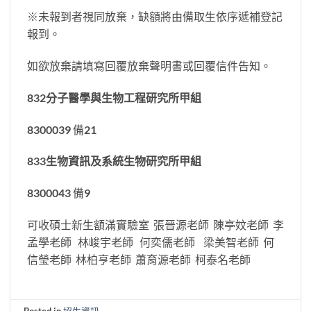
※未報到者視同放棄，缺額將由備取生依序遞補登記
報到。
如欲放棄請填寫回覆放棄聲明書或回覆信件告知。
832
分子醫學與生物工程
研究所甲組
8300039 備21
833
生物資訊及系統生物研究所甲組
8300043 備9
可收碩士新生額滿實驗室 張晉源老師 陳亭妏老師 李
孟學老師 林峻宇老師 何奕儒老師 梁美智老師 何
信瑩老師 林柏亨老師 蕭育源老師 柯泰名老師