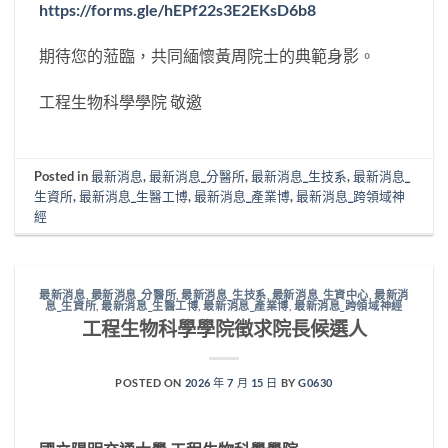
https://forms.gle/hEPf22s3E2EKsD6b8
期待您的蒞臨，共同緬懷黃周院士的典範身影。
工程生物科學學院 敬邀
Posted in
最新消息
,
最新消息_分醫所
,
最新消息_生技系
,
最新消息_
生資所
,
最新消息_生醫工博
,
最新消息_產業博
,
最新消息_跨領域神
經
最新消息
,
最新消息_分醫所
,
最新消息_生技系
,
最新消息_生資中心
,
最新消
息_生資所
,
最新消息_生醫工博
,
最新消息_產業博
,
最新消息_跨領域神經
工程生物科學學院徵求院長候選人
POSTED ON
2026 年 7 月 15 日
BY
G0630