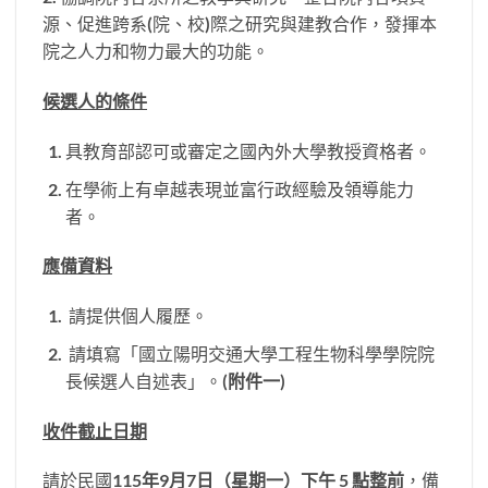
源、促進跨系(院、校)際之研究與建教合作，發揮本
院之人力和物力最大的功能。
候選人的條件
具教育部認可或審定之國內外大學教授資格者。
在學術上有卓越表現並富行政經驗及領導能力
者。
應備資料
請提供個人履歷。
請填寫「國立陽明交通大學工程生物科學學院院
長候選人自述表」。(
附件一
)
收件截止日期
請於民國
115
年
9
月
7
日（星期一）下午
5
點整前
，備