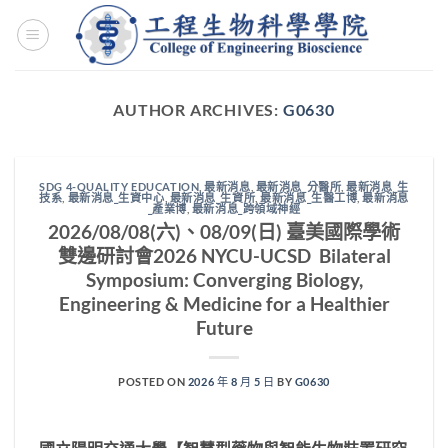
Skip
to
content
AUTHOR ARCHIVES:
G0630
SDG 4-QUALITY EDUCATION
,
最新消息
,
最新消息_分醫所
,
最新消息_生
技系
,
最新消息_生資中心
,
最新消息_生資所
,
最新消息_生醫工博
,
最新消息
_產業博
,
最新消息_跨領域神經
2026/08/08(六)、08/09(日) 臺美國際學術
雙邊研討會2026 NYCU-UCSD Bilateral
Symposium: Converging Biology,
Engineering & Medicine for a Healthier
Future
POSTED ON
2026 年 8 月 5 日
BY
G0630