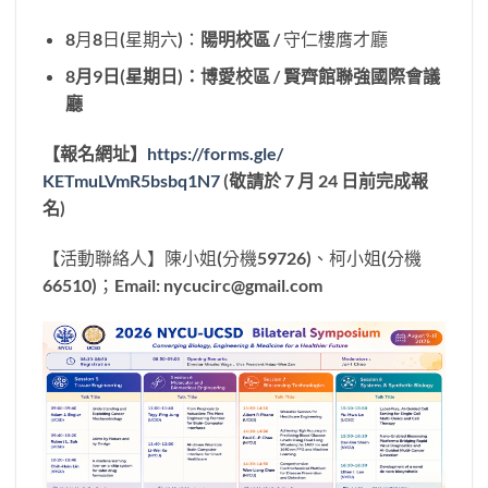
8月8日(星期六)：
陽明校區
/ 守仁樓膺才廳
8月9日(星期日)：博愛校區 / 賢齊館聯強國際會議
廳
【報名網址】
https://forms.gle/
KETmuLVmR5bsbq1N7
(敬請於 7 月 24 日前完成報
名)
【活動聯絡人】陳小姐(分機59726)、柯小姐(分機
66510)；Email: nycucirc@gmail.com