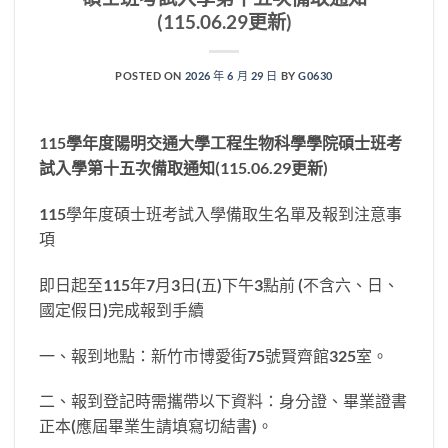
(115.06.29更新)
POSTED ON
2026 年 6 月 29 日
BY
G0630
115
學年度陽明交通大學工程生物科學學院碩士班考
試入學第十五次備取通知
(115.06.29
更新
)
115學年度碩士班考試入學備取生名單及報到注意事
項
即日起至115年7月3日(五)下午3點前 (不含六、日、
國定假日)完成報到手續
一、報到地點：新竹市博愛街75號賢齊館325室。
二、報到登記時需攜帶以下資料：身分證、畢業證書
正本(應屆畢業生請填寫切結書)。