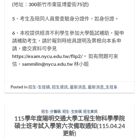
(地址：300新竹市東區博愛街75號)
5、考生及陪同人員需查驗身分證件，如身份證。
6、本校提供經濟不利學生參加大學甄試補助，擬申
請補助考生，請於報到時檢具證明及票根向本系申
請，繳交資料可參見
https://exam.nycu.edu.tw/flip2/。 如有問題可來
信，sammilin@nycu.edu.tw 林小姐
Posted in
招生-生技碩
,
招生資訊
,
最新消息
,
最新消息_生技系
招生-分醫碩
,
招生-生技碩
,
招生資訊
115學年度陽明交通大學工程生物科學學院
碩士班考試入學第六次備取通知(115.04.24
更新)