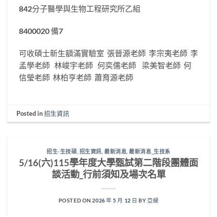
842分子醫學與生物工程研究所乙組
8400020 備7
可收碩士新生額滿實驗室 張晉源老師 李宗夷老師 李
孟學老師 林峻宇老師 何奕儒老師 梁美智老師 何
信瑩老師 林柏亨老師 蕭育源老師
Posted in
招生資訊
招生-生技碩
,
招生資訊
,
最新消息
,
最新消息_生技系
5/16(六)115學年度大學甄試第二階段團體面
談活動_行前須知及場次名單
POSTED ON
2026 年 5 月 12 日
BY
亞緹