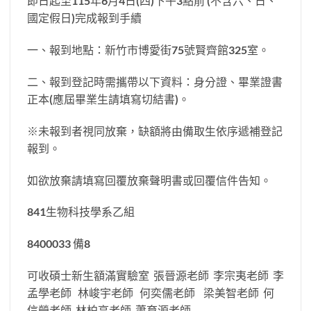
即日起至115年6月4日(四)下午3點前 (不含六、日、
國定假日)完成報到手續
一、報到地點：新竹市博愛街75號賢齊館325室。
二、報到登記時需攜帶以下資料：身分證、畢業證書
正本(應屆畢業生請填寫切結書)。
※未報到者視同放棄，缺額將由備取生依序遞補登記
報到。
如欲放棄請填寫回覆放棄聲明書或回覆信件告知。
841生物科技學系乙組
8400033 備8
可收碩士新生額滿實驗室 張晉源老師 李宗夷老師 李
孟學老師 林峻宇老師 何奕儒老師 梁美智老師 何
信瑩老師 林柏亨老師 蕭育源老師