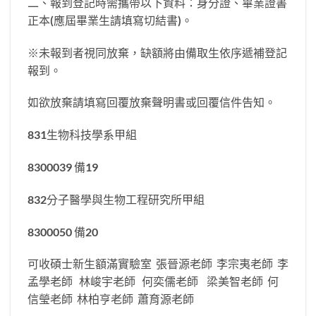
二、報到登記時需攜帶以下資料：身分證、畢業證書
正本(應屆畢業生請填寫切結書)。
※未報到者視同放棄，缺額將由備取生依序遞補登記
報到。
如欲放棄請填寫回覆放棄聲明書或回覆信件告知。
831生物科技學系甲組
8300039 備19
832分子醫學與生物工程研究所甲組
8300050 備20
可收碩士新生額滿實驗室 張晉源老師 李宗夷老師 李
孟學老師 林峻宇老師 何奕儒老師 梁美智老師 何
信瑩老師 林柏亨老師 蕭育源老師