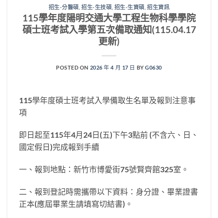
招生-分醫碩
,
招生-生技碩
,
招生-生資碩
,
招生資訊
115學年度陽明交通大學工程生物科學學院
碩士班考試入學第五次備取通知(115.04.17
更新)
POSTED ON
2026 年 4 月 17 日
BY
G0630
115學年度碩士班考試入學備取生名單及報到注意事
項
即日起至115年4月24日(五)下午3點前 (不含六、日、
國定假日)完成報到手續
一、報到地點：新竹市博愛街75號賢齊館325室。
二、報到登記時需攜帶以下資料：身分證、畢業證書
正本(應屆畢業生請填寫切結書)。