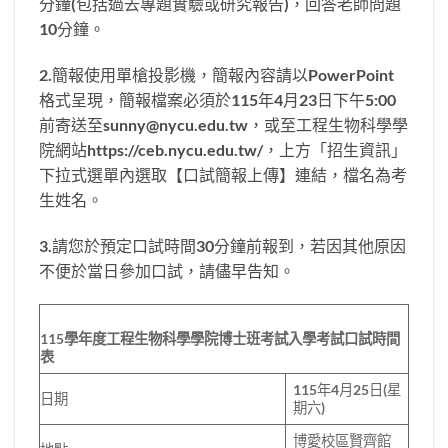
分鐘(包括過去專題實驗或研究報告)，回答老師問題
10分鐘。
2.簡報使用單槍投影機，簡報內容請以PowerPoint
格式呈現，簡報檔案必須於115年4月23日下午5:00
前寄送至sunny@nycu.edu.tw，或至工程生物科學學
院網站https://ceb.nycu.edu.tw/，上方「招生資訊」
下拉式選單內選取【口試簡報上傳】連結，檔名為考
生姓名。
3.請您於預定口試時間30分鐘前報到，若因其他原因
不便於當日參加口試，請儘早告知。
115
學年度工程生物科學學院博士班考試入學考試口試時間
表
115年4月25日(星
日期
期六)
博愛校區賢齊館