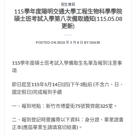
招生資訊
115學年度陽明交通大學工程生物科學學院
碩士班考試入學第八次備取通知(115.05.08
更新)
POSTED ON
2026 年 5 月 8 日
BY
G0630
115學年度碩士班考試入學備取生名單及報到注意事
項
即日起至115年5月14日(四)下午3點前 (不含六、日、
國定假日)完成報到手續
一、報到地點：新竹市博愛街75號賢齊館325室。
二、報到登記時需攜帶以下資料：身分證、畢業證書
正本(應屆畢業生請填寫切結書)。