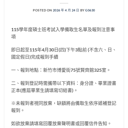
POSTED ON
2026 年 4 月 24 日
BY
G0630
115學年度碩士班考試入學備取生名單及報到注意事
項
即日起至115年4月30日(四)下午3點前 (不含六、日、
國定假日)完成報到手續
一、報到地點：新竹市博愛街75號賢齊館325室。
二、報到登記時需攜帶以下資料：身分證、畢業證書
正本(應屆畢業生請填寫切結書)。
※未報到者視同放棄，缺額將由備取生依序遞補登記
報到。
如欲放棄請填寫回覆放棄聲明書或回覆信件告知。