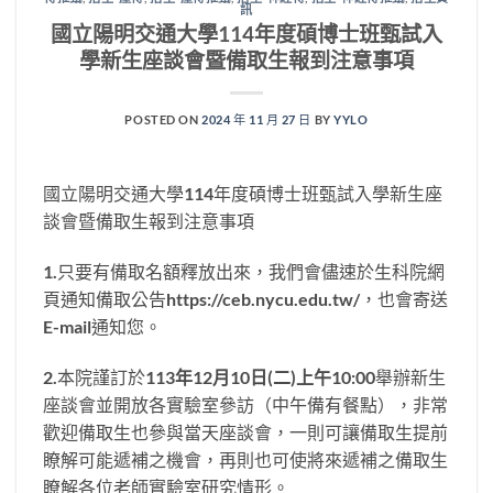
訊
國立陽明交通大學114年度碩博士班甄試入
學新生座談會暨備取生報到注意事項
POSTED ON
2024 年 11 月 27 日
BY
YYLO
國立陽明交通大學114年度碩博士班甄試入學新生座
談會暨備取生報到注意事項
1.只要有備取名額釋放出來，我們會儘速於生科院網
頁通知備取公告https://ceb.nycu.edu.tw/，也會寄送
E-mail通知您。
2.本院謹訂於
113
年12月10日(二)上午10:00
舉辦新生
座談會並開放各實驗室參訪（中午備有餐點），非常
歡迎備取生也參與當天座談會，一則可讓備取生提前
瞭解可能遞補之機會，再則也可使將來遞補之備取生
瞭解各位老師實驗室研究情形。