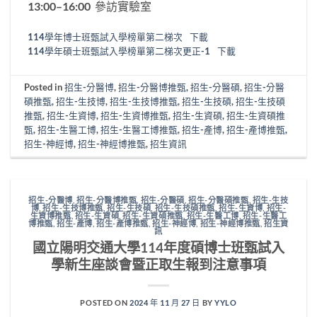
13:00–16:00 參訪實驗室
114學年博士班甄試入學榜單第二梯次
下載
114學年碩士班甄試入學榜單第二梯次更正-1
下載
Posted in
招生-分醫博
,
招生-分醫博推甄
,
招生-分醫碩
,
招生-分醫
碩推甄
,
招生-生技博
,
招生-生技博推甄
,
招生-生技碩
,
招生-生技碩
推甄
,
招生-生資博
,
招生-生資博推甄
,
招生-生資碩
,
招生-生資碩推
甄
,
招生-生醫工博
,
招生-生醫工博推甄
,
招生-產博
,
招生-產博推甄
,
招生-神經博
,
招生-神經博推甄
,
招生資訊
招生-分醫博
,
招生-分醫博推甄
,
招生-分醫碩
,
招生-分醫碩推甄
,
招生-生技
博
,
招生-生技博推甄
,
招生-生技碩
,
招生-生技碩推甄
,
招生-生資博
,
招生-
生資博推甄
,
招生-生資碩
,
招生-生資碩推甄
,
招生-生醫工博
,
招生-生醫工
博推甄
,
招生-產博
,
招生-產博推甄
,
招生-神經博
,
招生-神經博推甄
,
招生資
訊
國立陽明交通大學114年度碩博士班甄試入
學新生座談會暨正取生報到注意事項
POSTED ON
2024 年 11 月 27 日
BY
YYLO