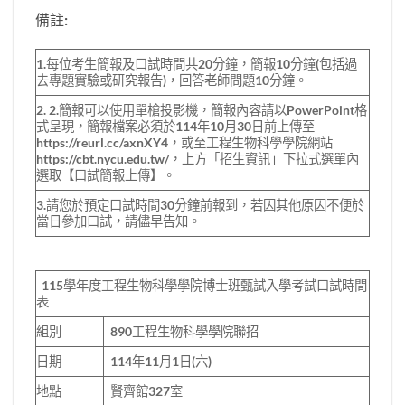
備註:
1.每位考生簡報及口試時間共20分鐘，簡報10分鐘(包括過
去專題實驗或研究報告)，回答老師問題10分鐘。
2. 2.簡報可以使用單槍投影機，簡報內容請以PowerPoint格
式呈現，簡報檔案必須於114年10月30日前上傳至
https://reurl.cc/axnXY4，或至工程生物科學學院網站
https://cbt.nycu.edu.tw/，上方「招生資訊」下拉式選單內
選取【口試簡報上傳】。
3.請您於預定口試時間30分鐘前報到，若因其他原因不便於
當日參加口試，請儘早告知。
115學年度工程生物科學學院博士班甄試入學考試口試時間
表
組別
890工程生物科學學院聯招
日期
114年11月1日(六)
地點
賢齊館327室