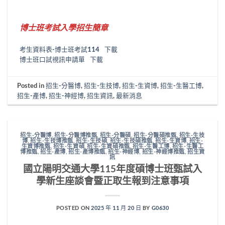
博士班考試入學招生簡章
考生資料表-博士班考試114
下載
博士班口試視訊申請單
下載
Posted in
招生-分醫博
,
招生-生技博
,
招生-生資博
,
招生-生醫工博
,
招生-產博
,
招生-神經博
,
招生資訊
,
最新消息
招生-分醫博
,
招生-分醫博推甄
,
招生-分醫碩
,
招生-分醫碩推甄
,
招生-生技
博
,
招生-生技博推甄
,
招生-生技碩
,
招生-生技碩推甄
,
招生-生資博
,
招生-
生資博推甄
,
招生-生資碩
,
招生-生資碩推甄
,
招生-生醫工博
,
招生-生醫工
博推甄
,
招生-產博
,
招生-產博推甄
,
招生-神經博
,
招生-神經博推甄
,
招生資
訊
國立陽明交通大學115年度碩博士班甄試入
學新生座談會暨正取生報到注意事項
POSTED ON
2025 年 11 月 20 日
BY
G0630