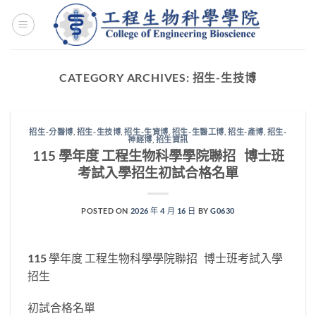
Skip
to
content
CATEGORY ARCHIVES:
招生-生技博
招生-分醫博
,
招生-生技博
,
招生-生資博
,
招生-生醫工博
,
招生-產博
,
招生-
神經博
,
招生資訊
115 學年度 工程生物科學學院聯招 博士班
考試入學招生初試合格名單
POSTED ON
2026 年 4 月 16 日
BY
G0630
115 學年度 工程生物科學學院聯招 博士班考試入學
招生
初試合格名單