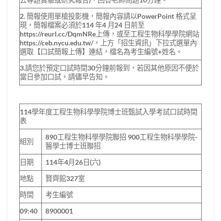
2. 簡報使用單槍投影機，簡報內容請以PowerPoint 格式呈
現，簡報檔案必須於114 年4 月24 日前至
https://reurl.cc/DqmNRe上傳，或至工程生物科學學院網站
https://ceb.nycu.edu.tw/，上方「招生資訊」下拉式選單內
選取【口試簡報上傳】連結，檔名為考生編號+姓名。
3.請您於預定口試時間30分鐘前報到，若因其他原因不便於
當日參加口試，請儘早告知。
114學年度工程生物科學學院博士班甄試入學考試口試時間
表
890工程生物科學學院聯招 900工程生物科學學院-
組別
醫學士博士班聯招
日期
114年4月26日(六)
地點
賢齊館327室
時間
考生編號
09:40
8900001