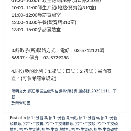
09:30–10:00正取生報到(地點:賢齊館310室)
10:00–11:00師生介紹(地點:賢齊館310室)
11:00–12:00參訪實驗室
12:00–13:00午餐(賢齊館310室)
13:00–16:00參訪實驗室
3.錄取系(所)聯絡方式，電話：03-5712121轉
56937、傳真：03-5729288
4.同分參酌比列：1.複試：口試；2.初試：書面審
查。(可參考簡章規定)
陽明交大_應屆畢業生繳學位證書切結書 最終版_20251111
下
載
放棄聲明書
Posted in
招生-分醫博
,
招生-分醫博推甄
,
招生-分醫碩
,
招生-分醫
碩推甄
,
招生-生技博
,
招生-生技博推甄
,
招生-生技碩
,
招生-生技碩
推甄
,
招生-生資博
,
招生-生資博推甄
,
招生-生資碩
,
招生-生資碩推