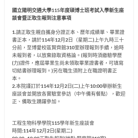
國立陽明交通大學
115
年度碩博士班考試入學新生座
談會暨正取生報到注意事項
1.請正取生親自攜身分證正本、歷年成績單、畢業證
書正本，請於114年12月2日（星期二)上午九時三十
分前，至博愛校區賢齊館310室辦理報到手續，逾時
未報到者，以放棄錄取資格論。(報到時須繳驗學歷
(力)證件，應屆畢業生尚未領取畢業證書者，可填寫
切結書辦理報到。)另在職生須附上在職證明書正
本。
2.本院謹訂於114年12月2日(二)上午10:00舉辦新生
座談會並開放各實驗室參訪（中午備有餐點），歡迎
正、備取生踴躍參加。
工程生物科學學院115學年新生座談會
時間:114年12月2日(星期二)