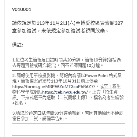
9010001
請依規定於113年11月2日(六)至博愛校區賢齊館327
室參加複試，未依規定參加複試者視同放棄。
備註:
1.每位考生簡報及口試時間共20分鐘，簡報10分鐘(包括過
去專題實驗或研究報告)，回答老師問題10分鐘。
2. 簡報使用單槍投影機，簡報內容請以PowerPoint 格式呈
現，簡報檔案必須於113年10月31日前上傳至
https://forms.gle/MBPWZoMT3coPhR6Z7/，或至工程生
物科學學院網站
https://ceb.nycu.edu.tw/
，上方「招生資
訊」下拉式選單內選取【口試簡報上傳】，檔名為考生編號
+姓名。
3.請您於預定口試時間30分鐘前報到，若因其他原因不便於
當日參加口試，請儘早告知。