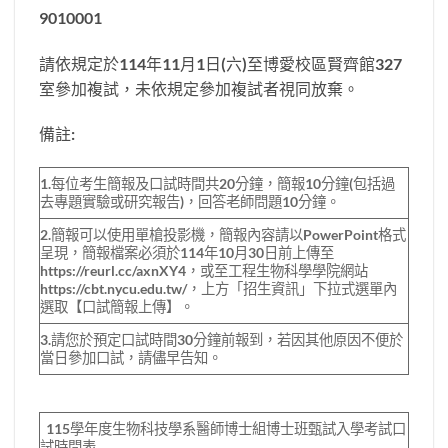
9010001
請依規定於114年11月1日(六)至博愛校區賢齊館327
室參加複試，未依規定參加複試者視同放棄。
備註:
1.每位考生簡報及口試時間共20分鐘，簡報10分鐘(包括過
去專題實驗或研究報告)，回答老師問題10分鐘。
2.簡報可以使用單槍投影機，簡報內容請以PowerPoint格式
呈現，簡報檔案必須於114年10月30日前上傳至
https://reurl.cc/axnXY4，或至工程生物科學學院網站
https://cbt.nycu.edu.tw/，上方「招生資訊」下拉式選單內
選取【口試簡報上傳】。
3.請您於預定口試時間30分鐘前報到，若因其他原因不便於
當日參加口試，請儘早告知。
115學年度生物科技學系醫師博士組博士班甄試入學考試口
試時間表