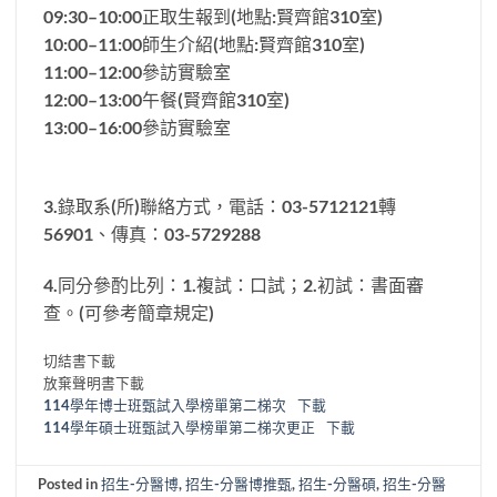
09:30–10:00正取生報到(地點:賢齊館310室)
10:00–11:00師生介紹(地點:賢齊館310室)
11:00–12:00參訪實驗室
12:00–13:00午餐(賢齊館310室)
13:00–16:00參訪實驗室
3.錄取系(所)聯絡方式，電話：03-5712121轉
56901、傳真：03-5729288
4.同分參酌比列：1.複試：口試；2.初試：書面審
查。(可參考簡章規定)
切結書下載
放棄聲明書下載
114學年博士班甄試入學榜單第二梯次
下載
114學年碩士班甄試入學榜單第二梯次更正
下載
Posted in
招生-分醫博
,
招生-分醫博推甄
,
招生-分醫碩
,
招生-分醫