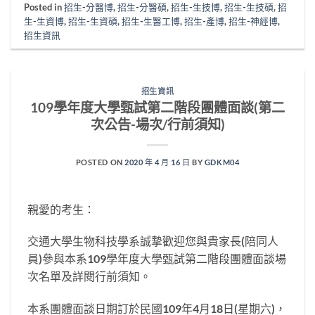
Posted in
招生-分醫博
,
招生-分醫碩
,
招生-生技博
,
招生-生技碩
,
招
生-生資博
,
招生-生資碩
,
招生-生醫工博
,
招生-產博
,
招生-神經博
,
招生資訊
招生資訊
109學年度大學甄試第二階段團體面談(第二
次公告-場次/行前須知)
POSTED ON
2020 年 4 月 16 日
BY
GDKM04
親愛的考生：
交通大學生物科技學系誠摯歡迎您與貴家長(陪同人
員)參與本系109學年度大學甄試第二階段團體面談場
次名單及詳閱行前須知。
本系團體面談日期訂於民國109年4月18日(星期六)，