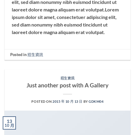
elit, sed diam nonummy nibh euismod tincidunt ut
laoreet dolore magna aliquam erat volutpat.Lorem
ipsum dolor sit amet, consectetuer adipiscing elit,
sed diam nonummy nibh euismod tincidunt ut
laoreet dolore magna aliquam erat volutpat.
Posted in
招生資訊
招生資訊
Just another post with A Gallery
POSTED ON
2015 年 10 月 13 日
BY
GDKM04
13
10 月