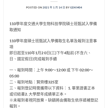
POSTED ON
2021 年 1 月 14 日
BY
GDKM04
110學年度交通大學生物科技學院碩士班甄試入學備
取通知
110學年度碩士班甄試入學備取生名單及報到注意事
項
即日起至110年1月2 0日(三)下午4點前 (不含六、
日、國定假日)完成報到手續
一、報到時間：上午 9:00～12:00 或 下午 02:00～
05:00
二、報到地點：賢齊樓325室
三、報到登記時需攜帶以下資料： 1. 畢業證書正本
或切結書2. 大學歷年成績單正本。
※未報到者視同放棄，缺額將由備取生依序遞補登記
報到。