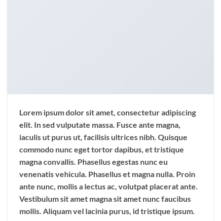
Lorem ipsum dolor sit amet, consectetur adipiscing
elit. In sed vulputate massa. Fusce ante magna,
iaculis ut purus ut, facilisis ultrices nibh. Quisque
commodo nunc eget tortor dapibus, et tristique
magna convallis. Phasellus egestas nunc eu
venenatis vehicula. Phasellus et magna nulla. Proin
ante nunc, mollis a lectus ac, volutpat placerat ante.
Vestibulum sit amet magna sit amet nunc faucibus
mollis. Aliquam vel lacinia purus, id tristique ipsum.