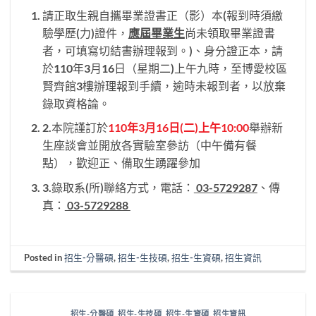
請正取生親自攜畢業證書正（影）本(報到時須繳
驗學歷(力)證件，
應屆畢業生
尚未領取畢業證書
者，可填寫切結書辦理報到。)、身分證正本，請
於110年3月16日（星期二)上午九時，至博愛校區
賢齊館3樓辦理報到手續，逾時未報到者，以放棄
錄取資格論。
2.本院謹訂於
110年3月16日(二)上午10:00
舉辦新
生座談會並開放各實驗室參訪（中午備有餐
點），歡迎正、備取生踴躍參加
3.錄取系(所)聯絡方式，電話：
03-5729287
、傳
真：
03-5729288
Posted in
招生-分醫碩
,
招生-生技碩
,
招生-生資碩
,
招生資訊
招生-分醫碩
,
招生-生技碩
,
招生-生資碩
,
招生資訊