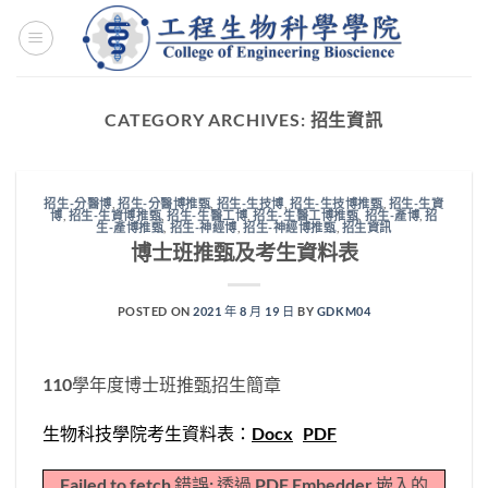
Skip
to
content
CATEGORY ARCHIVES:
招生資訊
招生-分醫博
,
招生-分醫博推甄
,
招生-生技博
,
招生-生技博推甄
,
招生-生資
博
,
招生-生資博推甄
,
招生-生醫工博
,
招生-生醫工博推甄
,
招生-產博
,
招
生-產博推甄
,
招生-神經博
,
招生-神經博推甄
,
招生資訊
博士班推甄及考生資料表
POSTED ON
2021 年 8 月 19 日
BY
GDKM04
110學年度博士班推甄招生簡章
生物科技學院考生資料表：
Docx
PDF
Failed to fetch 錯誤: 透過 PDF Embedder 嵌入的