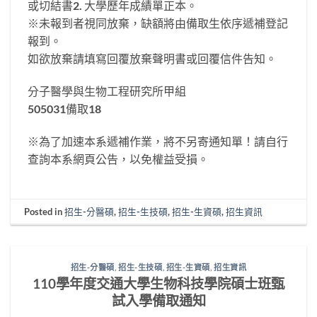
或切結書2. 大學歷年成績單正本。
※未報到者視同放棄，缺額將由備取生依序遞補登記
報到。
如欲放棄請填寫回覆放棄聲明書或回覆信件告知。
分子醫學與生物工程研究所甲組
505031備取18
※為了加速本系遞補作業，將不另寄通知單！請自行
查詢本系網頁公告，以免權益受損。
Posted in
招生-分醫碩
,
招生-生技碩
,
招生-生資碩
,
招生資訊
招生-分醫碩
,
招生-生技碩
,
招生-生資碩
,
招生資訊
110學年度交通大學生物科技學院碩士班甄
試入學備取通知