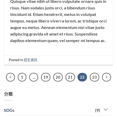
Quisque vitae nibh ut libero vulputate ornare quis in
risus. Nam sodales justo orci, a bibendum risus
tincidunt id. Etiam hendrerit, metus in volutpat
tempus, neque libero viverra lorem, ac tristique orci
augue eu metus. Aenean elementum nisi vitae justo
adipiscing gravida sit amet et risus. Suspendisse
dapibus elementum quam, vel semper mi tempus ac.
Posted in
招生資訊
1
...
19
20
21
22
23
分類
SDGs
(9)