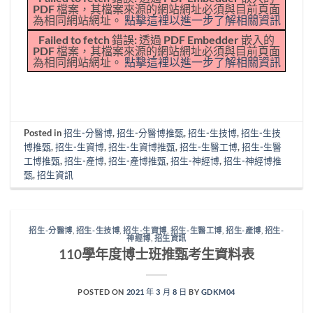
PDF 檔案，其檔案來源的網站網址必須與目前頁面
為相同網站網址。
點擊這裡以進一步了解相關資訊
Failed to fetch 錯誤: 透過 PDF Embedder 嵌入的
PDF 檔案，其檔案來源的網站網址必須與目前頁面
為相同網站網址。
點擊這裡以進一步了解相關資訊
Posted in
招生-分醫博
,
招生-分醫博推甄
,
招生-生技博
,
招生-生技
博推甄
,
招生-生資博
,
招生-生資博推甄
,
招生-生醫工博
,
招生-生醫
工博推甄
,
招生-產博
,
招生-產博推甄
,
招生-神經博
,
招生-神經博推
甄
,
招生資訊
招生-分醫博
,
招生-生技博
,
招生-生資博
,
招生-生醫工博
,
招生-產博
,
招生-
神經博
,
招生資訊
110學年度博士班推甄考生資料表
POSTED ON
2021 年 3 月 8 日
BY
GDKM04