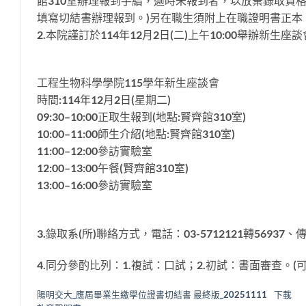
館310室辦理報到手續，逾時未報到者，以放棄錄取資格
填寫切結書辦理報到。)另在職生須附上在職證明書正本
2.本院謹訂於114年12月2日(二)上午10:00舉辦
工程生物科學學院115學年新生座談會
時間:114年12月2日(星期二)
09:30–10:00正取生報到(地點:賢齊館310室)
10:00–11:00師生介紹(地點:賢齊館310室)
11:00–12:00參訪實驗室
12:00–13:00午餐(賢齊館310室)
13:00–16:00參訪實驗室
3.錄取系(所)聯絡方式，電話：03-5712121轉56937、傳真
4.同分參酌比列：1.複試：口試；2.初試：書面審查。(
陽明交大_應屆畢業生繳學位證書切結書 最終版_20251111
下載