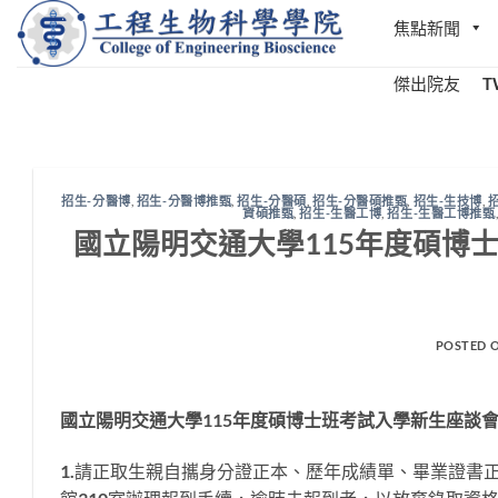
Skip
焦點新聞
to
content
傑出院友
T
招生-分醫博
,
招生-分醫博推甄
,
招生-分醫碩
,
招生-分醫碩推甄
,
招生-生技博
,
資碩推甄
,
招生-生醫工博
,
招生-生醫工博推甄
國立陽明交通大學115年度碩博
POSTED 
國立陽明交通大學
115
年度碩博士班考試入學新生座談
1.請正取生親自攜身分證正本、歷年成績單、畢業證書正