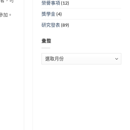
書者，可
榮譽事項
(12)
獎學金
(4)
躍參加。
研究發表
(89)
彙整
彙
整