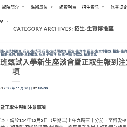
學院簡介
學術單位
師資列表
招生資訊
修業規
W
CATEGORY ARCHIVES:
招生-生資博推甄
招生-生技博推甄
,
招生-生技碩
,
招生-生技碩推甄
,
招生-生資博
,
招生-生資博推甄
,
招生-生
,
招生-產博
,
招生-產博推甄
,
招生-神經博
,
招生-神經博推甄
,
招生資訊
士班甄試入學新生座談會暨正取生報到注
項
ON
2025 年 11 月 20 日
BY
G0630
會暨正取生報到注意事項
本，請於114年12月2日（星期二)上午九時三十分前，至博愛