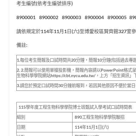
考生編號(依考生編號排序)
8900001 8900002 8900003 8900004 8900005 89
請依規定於114年11月1日(六)至博愛校區賢齊館32
備註:
1.每位考生簡報及口試時間共20分鐘，簡報10分鐘(包括過去專
2. 2.簡報可以使用單槍投影機，簡報內容請以PowerPoint格式呈現，
生物科學學院網站https://cbt.nycu.edu.tw/，上方「
3.請您於預定口試時間30分鐘前報到，若因其他原因不便於當
115學年度工程生物科學學院博士班甄試入學考試口試時間表
組別
890工程生物科學學院聯招
日期
114年11月1日(六)