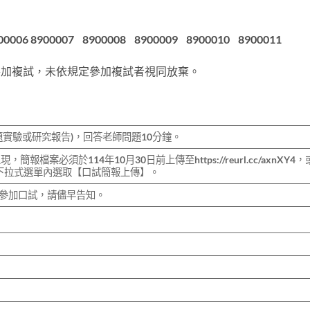
00006 8900007 8900008 8900009 8900010 8900011
7室參加複試，未依規定參加複試者視同放棄。
題實驗或研究報告)，回答老師問題10分鐘。
簡報檔案必須於114年10月30日前上傳至https://reurl.cc/axnXY4
招生資訊」下拉式選單內選取【口試簡報上傳】。
日參加口試，請儘早告知。