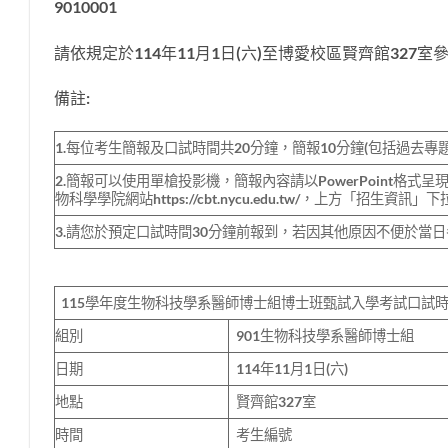
9010001
請依規定於114年11月1日(六)至博愛校區賢齊館32
備註:
1.每位考生簡報及口試時間共20分鐘，簡報10分鐘(包括過去專
2.簡報可以使用單槍投影機，簡報內容請以PowerPoint格式呈現，簡報
物科學學院網站https://cbt.nycu.edu.tw/，上方「招
3.請您於預定口試時間30分鐘前報到，若因其他原因不便於當
115學年度生物科技學系醫師博士組博士班甄試入學考試口試
組別
901生物科技學系醫師博士組
日期
114年11月1日(六)
地點
賢齊館327室
時間
考生編號