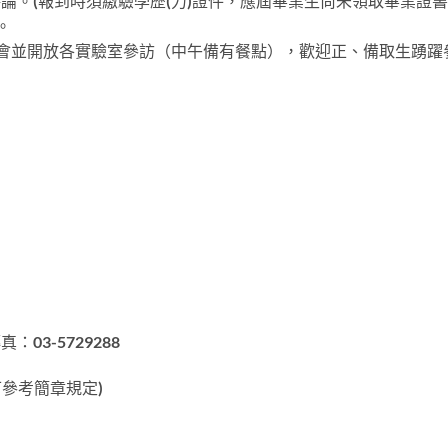
論。(報到時須繳驗學歷(力)證件，應屆畢業生尚未領取畢業證
。
新生座談會並開放各實驗室參訪（中午備有餐點），歡迎正、備取生踴
：03-5729288
可參考簡章規定)