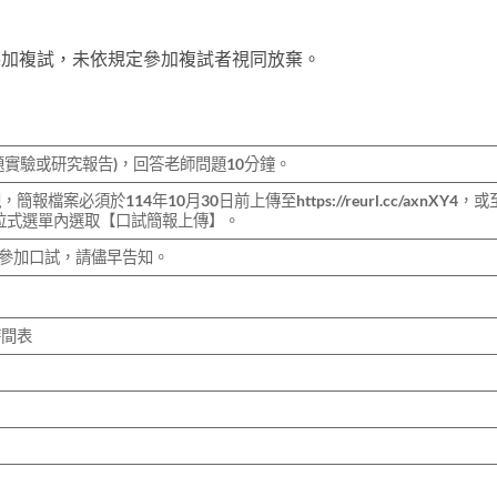
7室參加複試，未依規定參加複試者視同放棄。
題實驗或研究報告)，回答老師問題10分鐘。
檔案必須於114年10月30日前上傳至https://reurl.cc/axnXY4，
生資訊」下拉式選單內選取【口試簡報上傳】。
日參加口試，請儘早告知。
時間表