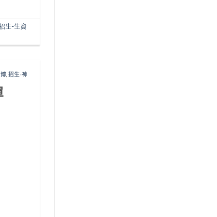
招生-生資
經博
,
招生-神
單