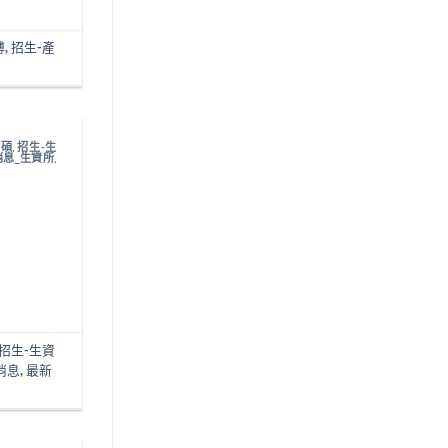
博
,
招生-產
資碩
,
招生-生
消息_生資所
,
招生-生資
消息
,
最新