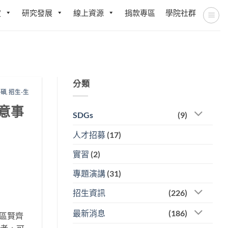
定
研究發展
線上資源
捐款專區
學院社群
分類
資碩
,
招生-生
意事
SDGs
(9)
人才招募
(17)
實習
(2)
專題演講
(31)
招生資訊
(226)
最新消息
(186)
校區賢齊