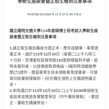
學新生座談會暨正取生報到注意事項
POSTED ON
2024 年 11 月 27 日
BY
YYLO
國立陽明交通大學114年度碩博士班考試入學新生座
談會暨正取生報到注意事項
1.請正取生親自攜身分證正本、歷年成績單、畢業證
書正本，請於113年12月10日（星期二)上午九時三
十分前，至博愛校區賢齊館310室辦理報到手續，逾
時未報到者，以放棄錄取資格論。(報到時須繳驗學
歷(力)證件，應屆畢業生尚未領取畢業證書者，可填
寫切結書辦理報到。)另在職生須附上在職證明書正
本。
2.本院謹訂於113年12月10日(二)上午10:00舉辦新生
座談會並開放各實驗室參訪（中午備有餐點），歡迎
正、備取生踴躍參加。