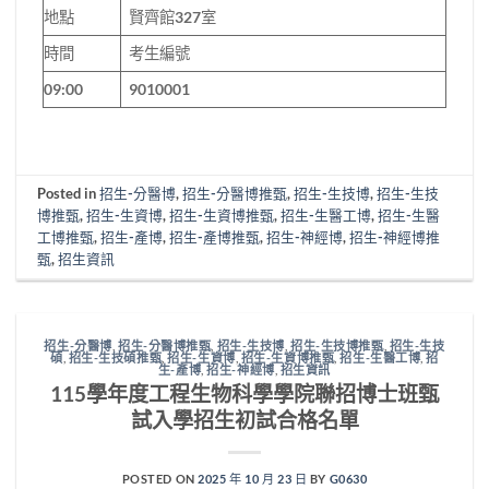
地點
賢齊館327室
時間
考生編號
09:00
9010001
Posted in
招生-分醫博
,
招生-分醫博推甄
,
招生-生技博
,
招生-生技
博推甄
,
招生-生資博
,
招生-生資博推甄
,
招生-生醫工博
,
招生-生醫
工博推甄
,
招生-產博
,
招生-產博推甄
,
招生-神經博
,
招生-神經博推
甄
,
招生資訊
招生-分醫博
,
招生-分醫博推甄
,
招生-生技博
,
招生-生技博推甄
,
招生-生技
碩
,
招生-生技碩推甄
,
招生-生資博
,
招生-生資博推甄
,
招生-生醫工博
,
招
生-產博
,
招生-神經博
,
招生資訊
115學年度工程生物科學學院聯招博士班甄
試入學招生初試合格名單
POSTED ON
2025 年 10 月 23 日
BY
G0630