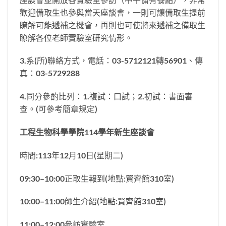
歡迎備取生也參與當天座談會，一則可讓備取生提前
瞭解可能遞補之機會，再則也可使將來遞補之備取生
瞭解各位老師實驗室研究情形。
3.系(所)聯絡方式，電話：03-5712121轉56901、傳
真：03-5729288
4.同分參酌比列：1.複試：口試；2.初試：書面審
查。(可參考簡章規定)
工程生物科學學院114學年新生座談會
時間:113年12月10日(星期二)
09:30–10:00正取生報到(地點:賢齊館310室)
10:00–11:00師生介紹(地點:賢齊館310室)
11:00–12:00參訪實驗室