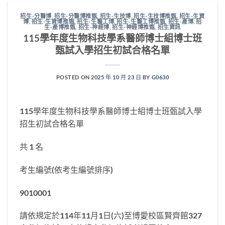
招生-分醫博
,
招生-分醫博推甄
,
招生-生技博
,
招生-生技博推甄
,
招生-生資
博
,
招生-生資博推甄
,
招生-生醫工博
,
招生-生醫工博推甄
,
招生-產博
,
招
生-產博推甄
,
招生-神經博
,
招生-神經博推甄
,
招生資訊
115學年度生物科技學系醫師博士組博士班
甄試入學招生初試合格名單
POSTED ON
2025 年 10 月 23 日
BY
G0630
115學年度生物科技學系醫師博士組博士班甄試入學
招生初試合格名單
共 1 名
考生編號(依考生編號排序)
9010001
請依規定於114年11月1日(六)至博愛校區賢齊館327