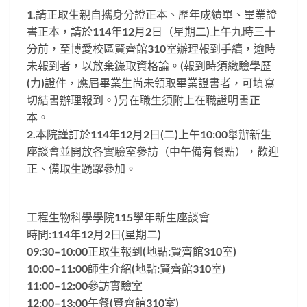
1.請正取生親自攜身分證正本、歷年成績單、畢業證
書正本，請於114年12月2日（星期二)上午九時三十
分前，至博愛校區賢齊館310室辦理報到手續，逾時
未報到者，以放棄錄取資格論。(報到時須繳驗學歷
(力)證件，應屆畢業生尚未領取畢業證書者，可填寫
切結書辦理報到。)另在職生須附上在職證明書正
本。
2.本院謹訂於114年12月2日(二)上午10:00舉辦新生
座談會並開放各實驗室參訪（中午備有餐點），歡迎
正、備取生踴躍參加。
工程生物科學學院115學年新生座談會
時間:114年12月2日(星期二)
09:30–10:00正取生報到(地點:賢齊館310室)
10:00–11:00師生介紹(地點:賢齊館310室)
11:00–12:00參訪實驗室
12:00–13:00午餐(賢齊館310室)