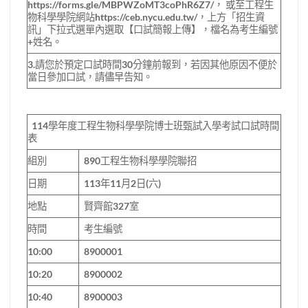
https://forms.gle/MBPWZoMT3coPhR6Z7/， 或至工程生
物科學學院網站https://ceb.nycu.edu.tw/，上方「招生資
訊」下拉式選單內選取【口試簡報上傳】，檔名為考生編號
+姓名。
3.請您於預定口試時間30分鐘前報到，若因其他原因不便於
當日參加口試，請儘早告知。
114學年度工程生物科學學院博士班甄試入學考試口試時間
表
組別
890工程生物科學學院聯招
日期
113年11月2日(六)
地點
賢齊館327室
時間
考生編號
10:00
8900001
10:20
8900002
10:40
8900003