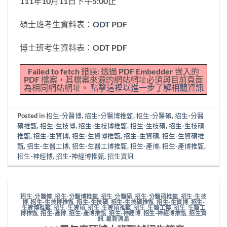
111年10月11日下午5:00止
碩士班考生資料表：
ODT
PDF
博士班考生資料表：ODT PDF
Failed to fetch 錯誤: 透過 PDF Embedder 嵌入的
PDF 檔案，其檔案來源的網站網址必須與目前頁面
為相同網站網址。
點擊這裡以進一步了解相關資訊
Posted in
招生-分醫博
,
招生-分醫博推甄
,
招生-分醫碩
,
招生-分醫
碩推甄
,
招生-生技博
,
招生-生技博推甄
,
招生-生技碩
,
招生-生技碩
推甄
,
招生-生資博
,
招生-生資博推甄
,
招生-生資碩
,
招生-生資碩推
甄
,
招生-生醫工博
,
招生-生醫工博推甄
,
招生-產博
,
招生-產博推甄
,
招生-神經博
,
招生-神經博推甄
,
招生資訊
招生-分醫博
,
招生-分醫博推甄
,
招生-分醫碩
,
招生-分醫碩推甄
,
招生-生技
博
,
招生-生技博推甄
,
招生-生技碩
,
招生-生技碩推甄
,
招生-生資博
,
招生-
生資博推甄
,
招生-生資碩
,
招生-生資碩推甄
,
招生-生醫工博
,
招生-生醫工
博推甄
,
招生-產博
,
招生-產博推甄
,
招生-神經博
,
招生-神經博推甄
,
招生資
訊
,
最新消息