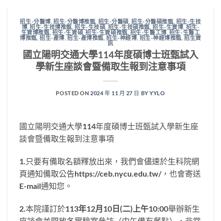
招生-分醫博
,
招生-分醫博推甄
,
招生-分醫碩
,
招生-分醫碩推甄
,
招生-生技
博
,
招生-生技博推甄
,
招生-生技碩
,
招生-生技碩推甄
,
招生-生資博
,
招生-
生資博推甄
,
招生-生資碩
,
招生-生資碩推甄
,
招生-生醫工博
,
招生-生醫工
博推甄
,
招生-產博
,
招生-產博推甄
,
招生-神經博
,
招生-神經博推甄
,
招生資
訊
國立陽明交通大學114年度碩博士班甄試入
學新生座談會暨備取生報到注意事項
POSTED ON
2024 年 11 月 27 日
BY
YYLO
國立陽明交通大學114年度碩博士班甄試入學新生座
談會暨備取生報到注意事項
1.只要有備取名額釋放出來，我們會儘速於生科院網
頁通知備取公告https://ceb.nycu.edu.tw/，也會寄送
E-mail通知您。
2.本院謹訂於
113
年12月10日(二)上午10:00
舉辦新生
座談會並開放各實驗室參訪（中午備有餐點），非常