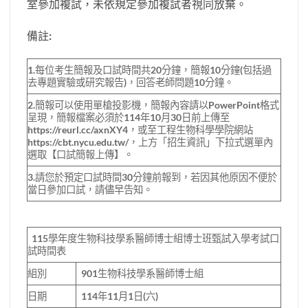
室參加複試，未依規定參加複試者視同放棄。
備註:
1.每位考生簡報及口試時間共20分鐘，簡報10分鐘(包括過
去專題實驗或研究報告)，回答老師問題10分鐘。
2.簡報可以使用單槍投影機，簡報內容請以PowerPoint格式
呈現，簡報檔案必須於114年10月30日前上傳至
https://reurl.cc/axnXY4，或至工程生物科學學院網站
https://cbt.nycu.edu.tw/，上方「招生資訊」下拉式選單內
選取【口試簡報上傳】。
3.請您於預定口試時間30分鐘前報到，若因其他原因不便於
當日參加口試，請儘早告知。
115學年度生物科技學系醫師博士組博士班甄試入學考試口
試時間表
組別
901生物科技學系醫師博士組
日期
114年11月1日(六)