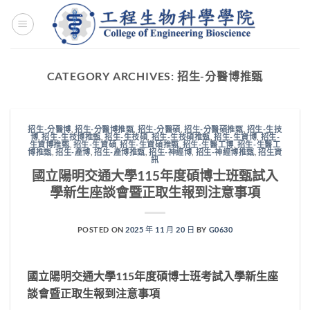
Skip
to
content
CATEGORY ARCHIVES:
招生-分醫博推甄
招生-分醫博
,
招生-分醫博推甄
,
招生-分醫碩
,
招生-分醫碩推甄
,
招生-生技
博
,
招生-生技博推甄
,
招生-生技碩
,
招生-生技碩推甄
,
招生-生資博
,
招生-
生資博推甄
,
招生-生資碩
,
招生-生資碩推甄
,
招生-生醫工博
,
招生-生醫工
博推甄
,
招生-產博
,
招生-產博推甄
,
招生-神經博
,
招生-神經博推甄
,
招生資
訊
國立陽明交通大學115年度碩博士班甄試入
學新生座談會暨正取生報到注意事項
POSTED ON
2025 年 11 月 20 日
BY
G0630
國立陽明交通大學
115
年度碩博士班考試入學新生座
談會暨正取生報到注意事項