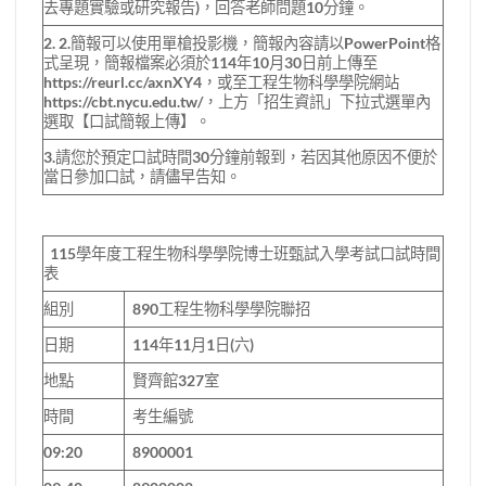
去專題實驗或研究報告)，回答老師問題10分鐘。
2. 2.簡報可以使用單槍投影機，簡報內容請以PowerPoint格
式呈現，簡報檔案必須於114年10月30日前上傳至
https://reurl.cc/axnXY4，或至工程生物科學學院網站
https://cbt.nycu.edu.tw/，上方「招生資訊」下拉式選單內
選取【口試簡報上傳】。
3.請您於預定口試時間30分鐘前報到，若因其他原因不便於
當日參加口試，請儘早告知。
115學年度工程生物科學學院博士班甄試入學考試口試時間
表
組別
890工程生物科學學院聯招
日期
114年11月1日(六)
地點
賢齊館327室
時間
考生編號
09:20
8900001