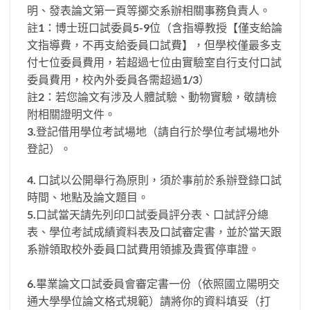
明、發表論文第一頁等擲交系辦相關事務負責人。
註1：博士班口試委員5-9位（含指導教授【僅支給論
文指導費，不再支給委員口試費】，但學校僅最多支
付七位委員費用，若超過七位由實驗室自行支付口試
委員費用，校內外委員各需超過1/3）
註2：若您論文有涉及人體試驗、動物實驗，敬請檢
附相關證明文件。
3.登記借用學位考試場地（請自行於學位考試場地外
登記）。
4. 口試以公開舉行為原則，須於事前於系辦登錄口試
時間、地點及論文題目。
5.口試當天請先列印口試委員評分表、口試評分總
表、學位考試成績資料表及口試審定書，並於當天跟
系辦領取校外委員口試費用領據及貴賓停車證。
6.畢業論文口試委員會審定書一份（依照國立陽明交
通大學學位論文格式規範）請將你的資料填妥（打