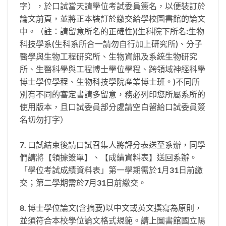
字），於口試當天請學位考試委員簽名，以便裝訂於
論文前頁，並將正本裝訂於繳交給學校圖書館的論文
中。（註：請留意所名的正確性)(生科院下所名:生物
科技學系(生科系所合一請勿自行加上研究所)、分子
醫學與生物工程研究所、生物資訊及系統生物研究
所、生醫科學與工程博士學位學程、跨領域神經科學
博士學位學程、生物科技學院產業博士班。)不同所
別有不同的審定書請多留意，務必列印您所屬系所的
使用版本，且口試委員部分處請空白留給口試委員簽
名切勿打字）
7. 口試結束後請口試召集人將評分表送至系辦，同學
們請將【領據簽單】、【成績資料表】送回系辦。
「學位考試成績資料表」第一學期需於1月31日前繳
交；第二學期需於7月31日前繳交。
8. 博士學位論文(含摘要)以中文或英文撰寫為原則，
並須符合本校學位論文格式規範。請上圖書館國立陽