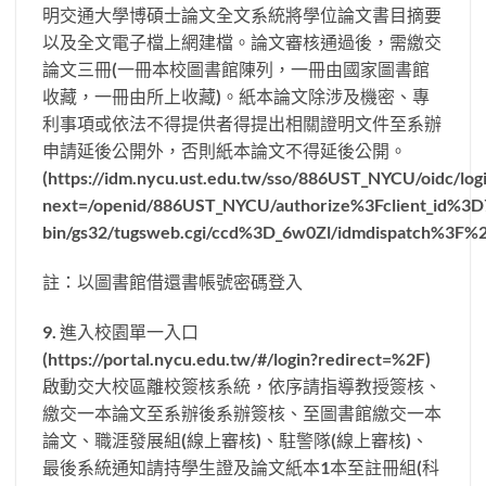
明交通大學博碩士論文全文系統將學位論文書目摘要
以及全文電子檔上網建檔。論文審核通過後，需繳交
論文三冊(一冊本校圖書館陳列，一冊由國家圖書館
收藏，一冊由所上收藏)。紙本論文除涉及機密、專
利事項或依法不得提供者得提出相關證明文件至系辦
申請延後公開外，否則紙本論文不得延後公開。
(https://idm.nycu.ust.edu.tw/sso/886UST_NYCU/oidc/log
next=/openid/886UST_NYCU/authorize%3Fclient_id%3D70
bin/gs32/tugsweb.cgi/ccd%3D_6w0Zl/idmdispatch%3F
註：以圖書館借還書帳號密碼登入
9. 進入校園單一入口
(https://portal.nycu.edu.tw/#/login?redirect=%2F)
啟動交大校區離校簽核系統，依序請指導教授簽核、
繳交一本論文至系辦後系辦簽核、至圖書館繳交一本
論文、職涯發展組(線上審核)、駐警隊(線上審核)、
最後系統通知請持學生證及論文紙本1本至註冊組(科