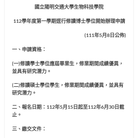
國立陽明交通大學生物科技學院
112
學年度第一學期逕行修讀博士學位開始辦理申請
(111
年
5
月
8
日公佈
)
一、申請資格：
(
一
)
修讀學士學位應屆畢業生，修業期間成績優異，
並具有研究潛力。
(
二
)
修讀碩士學位學生，修業期間成績優異，並具有
研究潛力。
二、報名日期：
112
年
5
月
15
日起至
112
年
6
月
30
日截
止。
三、繳交文件：