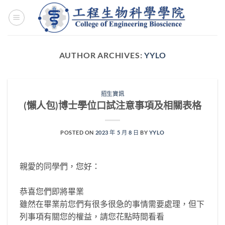
Skip
to
content
AUTHOR ARCHIVES:
YYLO
招生資訊
(懶人包)博士學位口試注意事項及相關表格
POSTED ON
2023 年 5 月 8 日
BY
YYLO
親愛的同學們，您好：
恭喜您們即將畢業
雖然在畢業前您們有很多很急的事情需要處理，但下
列事項有關您的權益，請您花點時間看看