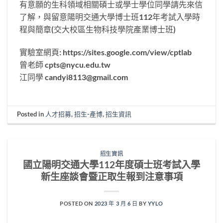
有意願的生科領域相關碩士或學士學位同學請先來信
了解，與留意陽明交通大學博士班
112
年考試入學時
程與簡章
(
交大校區生物科技學院產業博士班
)
實驗室網頁
: https://sites.google.com/view/cptlab
曾老師
cpts@nycu.edu.tw
江同學
candyi8113@gmail.com
Posted in
人才招募
,
招生-產博
,
招生資訊
招生資訊
國立陽明交通大學112年度碩士班考試入學
新生座談會暨正取生報到注意事項
POSTED ON
2023 年 3 月 6 日
BY
YYLO