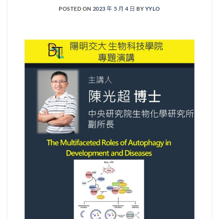
POSTED ON
2023 年 5 月 4 日
BY
YYLO