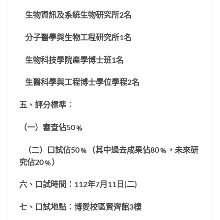
生物資訊及系統生物研究所
2
名
分子醫學與生物工程研究所
1
名
生物科技學院產學博士班
1
名
生醫科學與工程博士學位學程
2
名
五、評分標準：
（一）審查佔
50
﹪
（二）
口試佔
50
﹪（其中過去成果佔
80
﹪，未來研
究佔
20
﹪）
六、口試時間：
112
年
7
月
11
日
(
二
)
七、口試地點：博愛校區賢齊館
3
樓