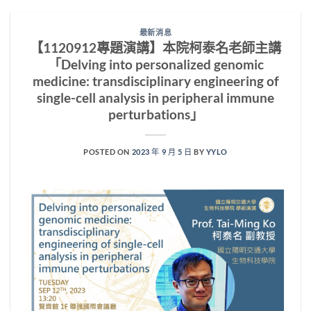
最新消息
【1120912專題演講】本院柯泰名老師主講
「Delving into personalized genomic
medicine: transdisciplinary engineering of
single-cell analysis in peripheral immune
perturbations」
POSTED ON
2023 年 9 月 5 日
BY
YYLO