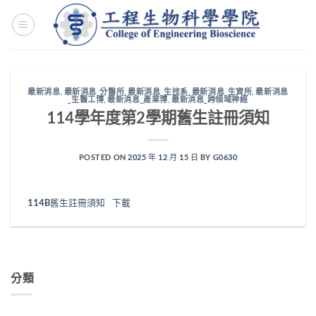
Skip
to
content
最新消息
,
最新消息_分醫所
,
最新消息_生技系
,
最新消息_生資所
,
最新消息
_生醫工博
,
最新消息_產業博
,
最新消息_跨領域神經
114學年度第2學期舊生註冊須知
POSTED ON
2025 年 12 月 15 日
BY
G0630
114B舊生註冊須知
下載
分類