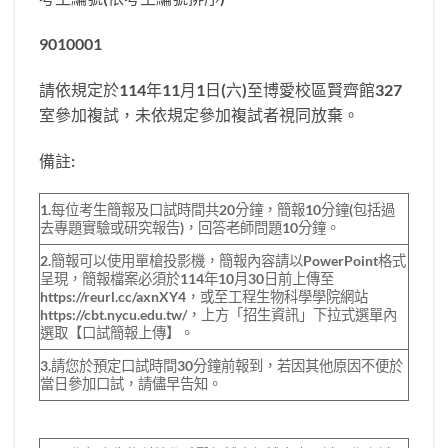
9010001
請依規定於114年11月1日(六)至博愛校區賢齊館327
室參加複試，未依規定參加複試者視同放棄。
備註:
1.每位考生簡報及口試時間共20分鐘，簡報10分鐘(包括過
去專題實驗或研究報告)，回答老師問題10分鐘。
2.簡報可以使用單槍投影機，簡報內容請以PowerPoint格式
呈現，簡報檔案必須於114年10月30日前上傳至
https://reurl.cc/axnXY4，或至工程生物科學學院網站
https://cbt.nycu.edu.tw/，上方「招生資訊」下拉式選單內
選取【口試簡報上傳】。
3.請您於預定口試時間30分鐘前報到，若因其他原因不便於
當日參加口試，請儘早告知。