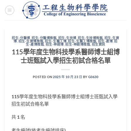
Skip
to
content
招生-分醫博
,
招生-分醫博推甄
,
招生-生技博
,
招生-生技博推甄
,
招生-生資
博
,
招生-生資博推甄
,
招生-生醫工博
,
招生-生醫工博推甄
,
招生-產博
,
招
生-產博推甄
,
招生-神經博
,
招生-神經博推甄
,
招生資訊
115學年度生物科技學系醫師博士組博
士班甄試入學招生初試合格名單
POSTED ON
2025 年 10 月 23 日
BY
G0630
115學年度生物科技學系醫師博士組博士班甄試入學
招生初試合格名單
共 1 名
考生編號(依考生編號排序)