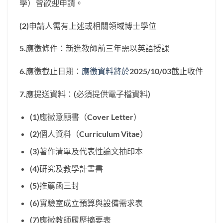
學）皆歡迎申請。
(2)申請人需有上述或相關領域博士學位
5.應徵條件：新進教師前三年需以英語授課
6.應徵截止日期：
應徵資料將於
2025/10/03截止收件
7.應提送資料：(必須提供電子檔資料)
(1)應徵意願書（Cover Letter）
(2)個人資料（Curriculum Vitae）
(3)著作清單及代表性論文抽印本
(4)研究及教學計畫書
(5)推薦函三封
(6)實驗室成立預算與設備需求表
(7)應徵教師履歷摘要表