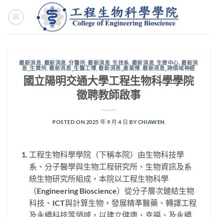
Skip
to
content
最新消息
,
最新消息_分醫所
,
最新消息_生技系
,
最新消息_生資中心
,
最新消
息_生資所
,
最新消息_生醫工博
,
最新消息_產業博
,
最新消息_跨領域神經
國立陽明交通大學工程生物科學學院
徵聘教師啟事
POSTED ON
2025 年 9 月 4 日
BY
CHIAWEN
工程生物科學學院（下稱本院）由生物科技學
系、分子醫學與生物工程研究所、生物資訊及系
統生物研究所組成，本院以工程生物科學
（Engineering Bioscience）從分子層次鏈結生物
科技、ICT與計算生物，發展精準醫藥、轉譯工程
及永續科技等領域，以建立健康、幸福、及永續