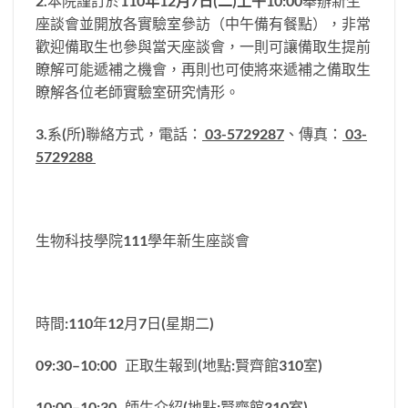
2.本院謹訂於
110年12月7日(二)上午10:00
舉辦新生
座談會並開放各實驗室參訪（中午備有餐點），非常
歡迎備取生也參與當天座談會，一則可讓備取生提前
瞭解可能遞補之機會，再則也可使將來遞補之備取生
瞭解各位老師實驗室研究情形。
3.系(所)聯絡方式，電話：
03-5729287
、傳真：
03-
5729288
生物科技學院111學年新生座談會
時間:110年12月7日(星期二)
09:30–10:00 正取生報到(地點:賢齊館310室)
10:00–10:30 師生介紹(地點:賢齊館310室)