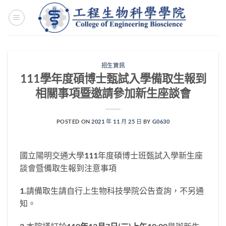
Skip
to
content
招生資訊
111學年度碩博士甄試入學備取生報到
相關事項暨邀請參加新生座談會
POSTED ON
2021 年 11 月 25 日
BY
G0630
國立陽明交通大學111年度碩博士班甄試入學新生座
談會暨備取生報到注意事項
1.請備取生請自行上生物科技學院公告查詢，不另通
知。