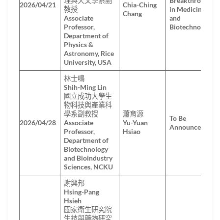
理與天文學系副
Breakthroughs
2026/04/21
Chia-Ching
教授
in Medicine
Chang
Associate
and
Professor,
Biotechnology
Department of
Physics &
Astronomy, Rice
University, USA
林士鳴
Shih-Ming Lin
國立成功大學生
物科技與產業科
學系副教授
蕭育源
To Be
2026/04/28
Associate
Yu-Yuan
Announced
Professor,
Hsiao
Department of
Biotechnology
and Bioindustry
Sciences, NCKU
謝興邦
Hsing-Pang
Hsieh
國家衛生研究院
生技與藥物研究