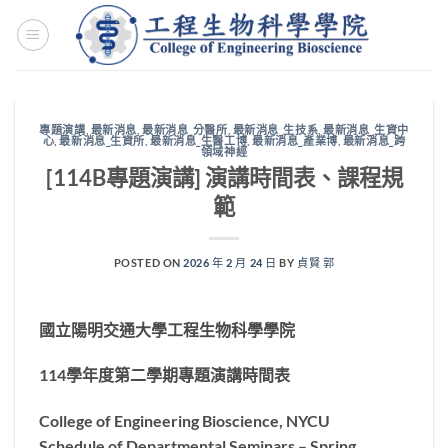
Skip
to
content
專題演講
,
最新消息
,
最新消息_分醫所
,
最新消息_生技系
,
最新消息_生資中
心
,
最新消息_生資所
,
最新消息_生醫工博
,
最新消息_產業博
,
最新消息_跨
領域神經
[114B專題演講] 演講時間表、課程規
範
POSTED ON
2026 年 2 月 24 日
BY
貞賢 郭
國立陽明交通大學工程生物科學學院
114
學年度第二學期專題演講時間表
College of Engineering Bioscience, NYCU
Schedule of Departmental Seminars – Spring