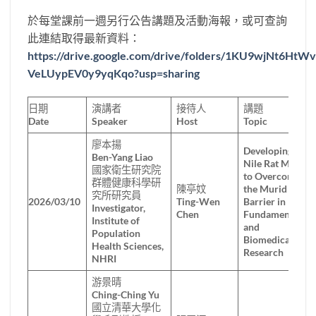
於每堂課前一週另行公告講題及活動海報，或可查詢
此連結取得最新資料：
https://drive.google.com/drive/folders/1KU9wjNt6HtW
VeLUypEV0y9yqKqo?usp=sharing
日期
演講者
接待人
講題
Date
Speaker
Host
Topic
廖本揚
Developing the
Ben-Yang Liao
Nile Rat Model
國家衛生研究院
to Overcome
群體健康科學研
陳亭妏
the Murid
究所研究員
2026/03/10
Ting-Wen
Barrier in
Investigator,
Chen
Fundamental
Institute of
and
Population
Biomedical
Health Sciences,
Research
NHRI
游景晴
Ching-Ching Yu
國立清華大學化