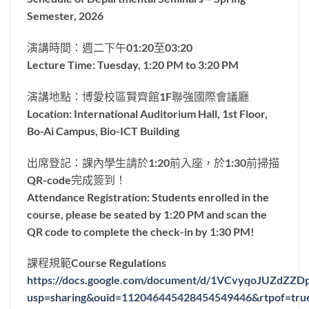
Semester, 2026
演講時間：週二下午01:20至03:20
Lecture Time: Tuesday, 1:20 PM to 3:20 PM
演講地點：博愛校區賢齊館1F聯強國際會議廳
Location: International Auditorium Hall, 1st Floor,
Bo-Ai Campus, Bio-ICT Building
出席登記：課內學生請於1:20前入座，於1:30前掃描
QR-code完成簽到！
Attendance Registration: Students enrolled in the
course, please be seated by 1:20 PM and scan the
QR code to complete the check-in by 1:30 PM!
課程規範Course Regulations
https://docs.google.com/document/d/1VCvyqoJUZdZZ
usp=sharing&ouid=112046445428454549446&rtpof=tru