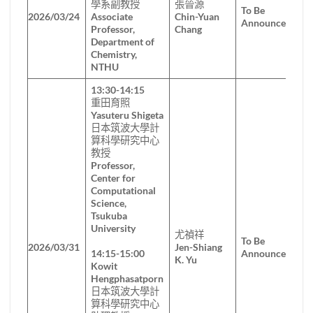
學系副教授
張晉源
To Be
2026/03/24
Associate
Chin-Yuan
Announced
Professor,
Chang
Department of
Chemistry,
NTHU
13:30-14:15
重田育照
Yasuteru Shigeta
日本筑波大學計
算科學研究中心
教授
Professor,
Center for
Computational
Science,
Tsukuba
University
尤禎祥
To Be
2026/03/31
Jen-Shiang
14:15-15:00
Announced
K. Yu
Kowit
Hengphasatporn
日本筑波大學計
算科學研究中心