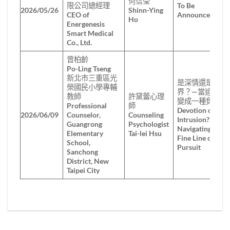
何信瑩
限公司總經理
To Be
2026/05/26
Shinn-Ying
CEO of
Announced
Ho
Energenesis
Smart Medical
Co., Ltd.
曾柏齡
Po-Ling Tseng
新北市三重區光
是深情還是越
榮國民小學專輔
界？—當追求
教師
許黛蕾心理
變成一種負擔
Professional
師
Devotion or
2026/06/09
Counselor,
Counseling
Intrusion? —
Guangrong
Psychologist
Navigating the
Elementary
Tai-lei Hsu
Fine Line of
School,
Pursuit
Sanchong
District, New
Taipei City