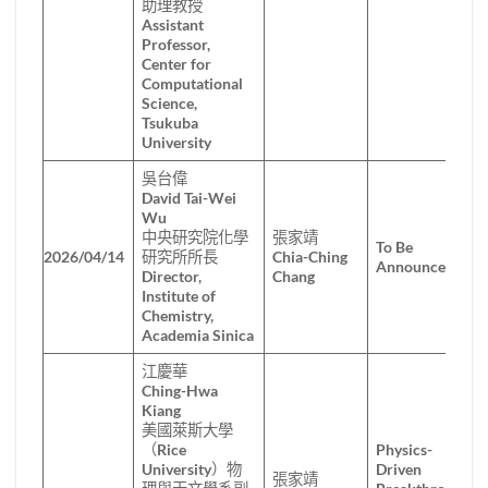
助理教授
Assistant
Professor,
Center for
Computational
Science,
Tsukuba
University
吳台偉
David Tai-Wei
Wu
中央研究院化學
張家靖
To Be
2026/04/14
研究所所長
Chia-Ching
Announced
Director,
Chang
Institute of
Chemistry,
Academia Sinica
江慶華
Ching-Hwa
Kiang
美國萊斯大學
（Rice
Physics-
University）物
Driven
張家靖