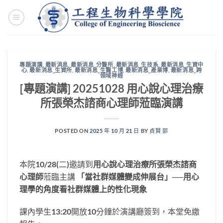
Skip
to
content
專題演講
,
最新消息
,
最新消息_分醫所
,
最新消息_生技系
,
最新消息_生資中
心
,
最新消息_生資所
,
最新消息_生醫工博
,
最新消息_產業博
,
最新消息_跨
領域神經
[專題演講] 20251028 用心說心理治療
所張榮杰諮商心理師蒞臨演講
POSTED ON
2025 年 10 月 21 日
BY
貞賢 郭
本院10/28(二)邀請到
用心說心理治療所張榮杰諮商
心理師
蒞臨主講
「當社群媒體變成伸展台」──用心
理學的角度看社群媒體上的性化現象
課內學生13:20開放10分鐘於演講廳簽到，本堂免繳