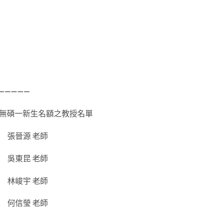
】
—————
已無碩一新生名額之教授名單
張晉源 老師
吳東昆 老師
林峻宇 老師
何信瑩 老師