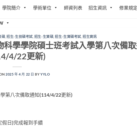
學院簡介
學術單位
師資列表
招生資訊
修業規
W
技碩
,
招生-生技碩考試
,
招生-生資碩
,
招生-生資碩考試
,
招生資訊
生物科學學院碩士班考試入學第八次備取
14/4/22更新)
 ON
2025 年 4 月 22 日
BY
YYLO
八次備取通知(114/4/22更新)
國定假日)完成報到手續