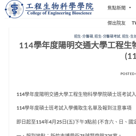
Skip
焦點新聞
to
content
傑出院友
T
招生-分醫碩
,
招生-分醫碩考試
,
招生-生
114學年度陽明交通大學工程
(1
POSTED
114學年度陽明交通大學工程生物科學學院碩士班考試入學第
114學年度碩士班考試入學備取生名單及報到注意事項
即日起至114年4月25日(五)下午3點前 (不含六、日、
一、報到地點：新竹市博愛街75號賢齊館325室。