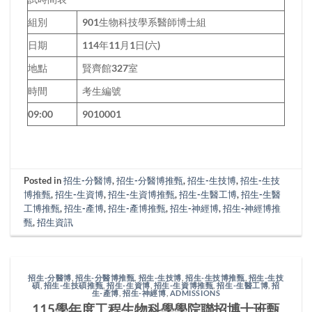
組別
901生物科技學系醫師博士組
日期
114年11月1日(六)
地點
賢齊館327室
時間
考生編號
09:00
9010001
Posted in
招生-分醫博
,
招生-分醫博推甄
,
招生-生技博
,
招生-生技
博推甄
,
招生-生資博
,
招生-生資博推甄
,
招生-生醫工博
,
招生-生醫
工博推甄
,
招生-產博
,
招生-產博推甄
,
招生-神經博
,
招生-神經博推
甄
,
招生資訊
招生-分醫博
,
招生-分醫博推甄
,
招生-生技博
,
招生-生技博推甄
,
招生-生技
碩
,
招生-生技碩推甄
,
招生-生資博
,
招生-生資博推甄
,
招生-生醫工博
,
招
生-產博
,
招生-神經博
,
ADMISSIONS
115學年度工程生物科學學院聯招博士班甄