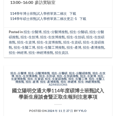
13:00–16:00 參訪實驗室
114學年博士班甄試入學榜單第二梯次
下載
114學年碩士班甄試入學榜單第二梯次更正-1
下載
Posted in
招生-分醫博
,
招生-分醫博推甄
,
招生-分醫碩
,
招生-分醫
碩推甄
,
招生-生技博
,
招生-生技博推甄
,
招生-生技碩
,
招生-生技碩
推甄
,
招生-生資博
,
招生-生資博推甄
,
招生-生資碩
,
招生-生資碩推
甄
,
招生-生醫工博
,
招生-生醫工博推甄
,
招生-產博
,
招生-產博推甄
,
招生-神經博
,
招生-神經博推甄
,
招生資訊
招生-分醫博
,
招生-分醫博推甄
,
招生-分醫碩
,
招生-分醫碩推甄
,
招生-生技
博
,
招生-生技博推甄
,
招生-生技碩
,
招生-生技碩推甄
,
招生-生資博
,
招生-
生資博推甄
,
招生-生資碩
,
招生-生資碩推甄
,
招生-生醫工博
,
招生-生醫工
博推甄
,
招生-產博
,
招生-產博推甄
,
招生-神經博
,
招生-神經博推甄
,
ADMISSIONS
國立陽明交通大學114年度碩博士班甄試入
學新生座談會暨正取生報到注意事項
POSTED ON
2024 年 11 月 27 日
BY
YYLO