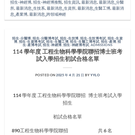
招生-神經博
,
招生-神經博推甄
,
招生資訊
,
最新消息
,
最新消息_分醫
所
,
最新消息_生技系
,
最新消息_生資所
,
最新消息_生醫工博
,
最新消
息_產業博
,
最新消息_跨領域神經
招生-分醫博
,
招生-分醫博考試
,
招生-生技博
,
招生-生技博考試
,
招生-生資
博
,
招生-生資博考試
,
招生-生醫工博
,
招生-生醫工博考試
,
招生-產博
,
招
生-產博考試
,
招生-神經博
,
招生-神經博考試
,
ADMISSIONS
114 學年度 工程生物科學學院聯招博士班考
試入學招生初試合格名單
POSTED ON
2025 年 4 月 21 日
BY
YYLO
114 學年度 工程生物科學學院聯招 博士班考試入學
招生
初試合格名單
890工程生物科學學院聯招 共 6 名