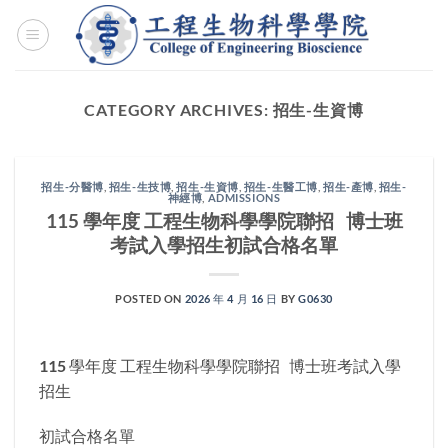
Skip
to
content
CATEGORY ARCHIVES:
招生-生資博
招生-分醫博
,
招生-生技博
,
招生-生資博
,
招生-生醫工博
,
招生-產博
,
招生-
神經博
,
ADMISSIONS
115 學年度 工程生物科學學院聯招 博士班
考試入學招生初試合格名單
POSTED ON
2026 年 4 月 16 日
BY
G0630
115 學年度 工程生物科學學院聯招 博士班考試入學
招生
初試合格名單