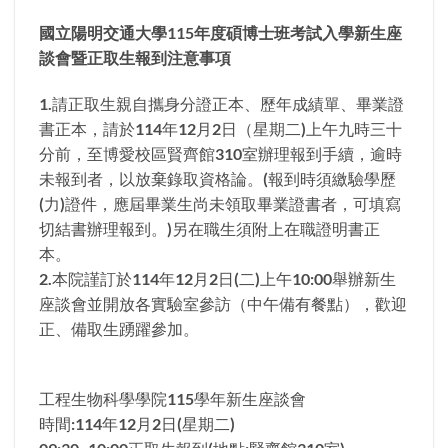
國立陽明交通大學
115
年度碩博士班考試入學新生座
談會暨正取生報到注意事項
1.請正取生親自攜身分證正本、歷年成績單、畢業證
書正本，請於114年12月2日（星期二)上午九時三十
分前，至博愛校區賢齊館310室辦理報到手續，逾時
未報到者，以放棄錄取資格論。(報到時須繳驗學歷
(力)證件，應屆畢業生尚未領取畢業證書者，可填寫
切結書辦理報到。)另在職生須附上在職證明書正
本。
2.本院謹訂於114年12月2日(二)上午10:00舉辦新生
座談會並開放各實驗室參訪（中午備有餐點），歡迎
正、備取生踴躍參加。
工程生物科學學院115學年新生座談會
時間:114年12月2日(星期二)