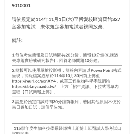
9010001
請依規定於114年11月1日(六)至博愛校區賢齊館327
室參加複試，未依規定參加複試者視同放棄。
備註:
1.每位考生簡報及口試時間共20分鐘，簡報10分鐘(包括過
去專題實驗或研究報告)，回答老師問題10分鐘。
2.簡報可以使用單槍投影機，簡報內容請以PowerPoint格式
呈現，簡報檔案必須於114年10月30日前上傳至
https://reurl.cc/axnXY4，或至工程生物科學學院網站
https://cbt.nycu.edu.tw/，上方「招生資訊」下拉式選單內
選取【口試簡報上傳】。
3.請您於預定口試時間30分鐘前報到，若因其他原因不便於
當日參加口試，請儘早告知。
115學年度生物科技學系醫師博士組博士班甄試入學考試口
試時間表