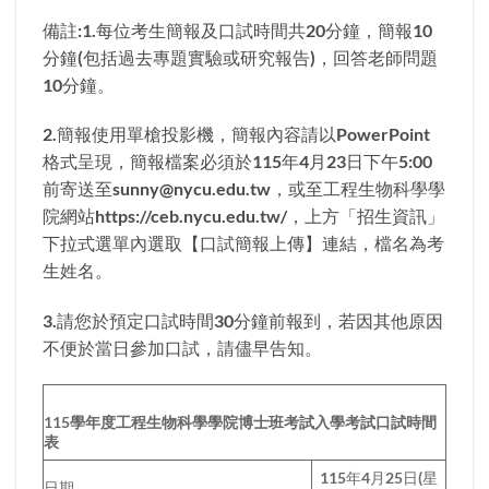
備註:1.每位考生簡報及口試時間共20分鐘，簡報10
分鐘(包括過去專題實驗或研究報告)，回答老師問題
10分鐘。
2.簡報使用單槍投影機，簡報內容請以PowerPoint
格式呈現，簡報檔案必須於115年4月23日下午5:00
前寄送至sunny@nycu.edu.tw，或至工程生物科學學
院網站https://ceb.nycu.edu.tw/，上方「招生資訊」
下拉式選單內選取【口試簡報上傳】連結，檔名為考
生姓名。
3.請您於預定口試時間30分鐘前報到，若因其他原因
不便於當日參加口試，請儘早告知。
115
學年度工程生物科學學院博士班考試入學考試口試時間
表
115年4月25日(星
日期