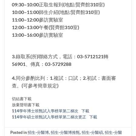
09:30–10:00正取生報到(地點:賢齊館310室)
10:00–11:00師生介紹(地點:賢齊館310室)
11:00–12:00參訪實驗室
12:00–13:00午餐(賢齊館310室)
13:00–16:00參訪實驗室
3.錄取系(所)聯絡方式，電話：03-5712121轉
56901、傳真：03-5729288
4.同分參酌比列：1.複試：口試；2.初試：書面審
查。(可參考簡章規定)
切結書下載
放棄聲明書下載
114學年博士班甄試入學榜單第二梯次
下載
114學年碩士班甄試入學榜單第二梯次更正
下載
Posted in
招生-分醫博
,
招生-分醫博推甄
,
招生-分醫碩
,
招生-分醫