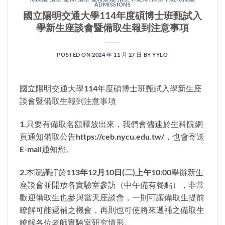
ADMISSIONS
國立陽明交通大學114年度碩博士班甄試入
學新生座談會暨備取生報到注意事項
POSTED ON
2024 年 11 月 27 日
BY
YYLO
國立陽明交通大學114年度碩博士班甄試入學新生座
談會暨備取生報到注意事項
1.只要有備取名額釋放出來，我們會儘速於生科院網
頁通知備取公告https://ceb.nycu.edu.tw/，也會寄送
E-mail通知您。
2.本院謹訂於
113
年12月10日(二)上午10:00
舉辦新生
座談會並開放各實驗室參訪（中午備有餐點），非常
歡迎備取生也參與當天座談會，一則可讓備取生提前
瞭解可能遞補之機會，再則也可使將來遞補之備取生
瞭解各位老師實驗室研究情形。