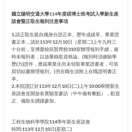
國立陽明交通大學114年度碩博士班考試入學新生座
談會暨正取生報到注意事項
1.請正取生親自攜身分證正本、歷年成績單、畢業證
書正本，請於113年12月10日（星期二)上午九時三
十分前，至博愛校區賢齊館310室辦理報到手續，逾
時未報到者，以放棄錄取資格論。(報到時須繳驗學
歷(力)證件，應屆畢業生尚未領取畢業證書者，可填
寫切結書辦理報到。)另在職生須附上在職證明書正
本。
2.本院謹訂於113年12月10日(二)上午10:00舉辦新生
座談會並開放各實驗室參訪（中午備有餐點），歡迎
正、備取生踴躍參加。
工程生物科學學院114學年新生座談會
時間:113年12月10日(星期二)