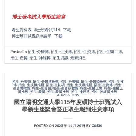
博士班考試入學招生簡章
考生資料表-博士班考試114
下載
博士班口試視訊申請單
下載
Posted in
招生-分醫博
,
招生-生技博
,
招生-生資博
,
招生-生醫工博
,
招生-產博
,
招生-神經博
,
招生資訊
,
最新消息
招生-分醫博
,
招生-分醫博推甄
,
招生-分醫碩
,
招生-分醫碩推甄
,
招生-生技
博
,
招生-生技博推甄
,
招生-生技碩
,
招生-生技碩推甄
,
招生-生資博
,
招生-
生資博推甄
,
招生-生資碩
,
招生-生資碩推甄
,
招生-生醫工博
,
招生-生醫工
博推甄
,
招生-產博
,
招生-產博推甄
,
招生-神經博
,
招生-神經博推甄
,
ADMISSIONS
國立陽明交通大學115年度碩博士班甄試入
學新生座談會暨正取生報到注意事項
POSTED ON
2025 年 11 月 20 日
BY
G0630