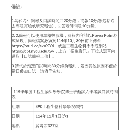
備註:
1.每位考生簡報及口試時間共20分鐘，簡報10分鐘(包括過
去專題實驗或研究報告)，回答老師問題10分鐘。
2. 2.簡報可以使用單槍投影機，簡報內容請以PowerPoint格
式呈現，簡報檔案必須於114年10月30日前上傳至
https://reurl.cc/axnXY4，或至工程生物科學學院網站
https://cbt.nycu.edu.tw/，上方「招生資訊」下拉式選單內
選取【口試簡報上傳】。
3.請您於預定口試時間30分鐘前報到，若因其他原因不便於
當日參加口試，請儘早告知。
115學年度工程生物科學學院博士班甄試入學考試口試時間
表
組別
890工程生物科學學院聯招
日期
114年11月1日(六)
地點
賢齊館327室