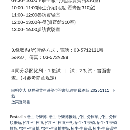
09:30–10:00正取生報到(地點:賢齊館310室)
10:00–11:00師生介紹(地點:賢齊館310室)
11:00–12:00參訪實驗室
12:00–13:00午餐(賢齊館310室)
13:00–16:00參訪實驗室
3.錄取系(所)聯絡方式，電話：03-5712121轉
56937、傳真：03-5729288
4.同分參酌比列：1.複試：口試；2.初試：書面審
查。(可參考簡章規定)
陽明交大_應屆畢業生繳學位證書切結書 最終版_20251111
下
載
放棄聲明書
Posted in
招生-分醫博
,
招生-分醫博推甄
,
招生-分醫碩
,
招生-分醫
碩推甄
,
招生-生技博
,
招生-生技博推甄
,
招生-生技碩
,
招生-生技碩
推甄
,
招生-生資博
,
招生-生資博推甄
,
招生-生資碩
,
招生-生資碩推