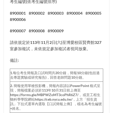
考生編號(依考生編號排序)
8900001 8900002 8900003 8900004 8900005
8900006
8900007 8900008 8900009
請依規定於113年11月2日(六)至博愛校區賢齊館327
室參加複試，未依規定參加複試者視同放棄。
備註:
1.每位考生簡報及口試時間共20分鐘，簡報10分鐘(包括過
去專題實驗或研究報告)，回答老師問題10分鐘。
2. 簡報使用單槍投影機，簡報內容請以PowerPoint 格式呈
現，簡報檔案必須於113年10月31日前上傳至
https://forms.gle/MBPWZoMT3coPhR6Z7/， 或至工程生
物科學學院網站https://ceb.nycu.edu.tw/，上方「招生資
訊」下拉式選單內選取【口試簡報上傳】，檔名為考生編號
+姓名。