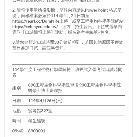
2. 簡報使用單槍投影機，簡報內容請以PowerPoint 格式呈
現，簡報檔案必須於114 年4 月24 日前至
https://reurl.cc/DqmNRe上傳，或至工程生物科學學院網站
https://ceb.nycu.edu.tw/，上方「招生資訊」下拉式選單內
選取【口試簡報上傳】連結，檔名為考生編號+姓名。
3.請您於預定口試時間30分鐘前報到，若因其他原因不便於
當日參加口試，請儘早告知。
114學年度工程生物科學學院博士班甄試入學考試口試時間
表
890工程生物科學學院聯招 900工程生物科學學院-
組別
醫學士博士班聯招
日期
114年4月26日(六)
地點
賢齊館327室
時間
考生編號
09:40
8900001