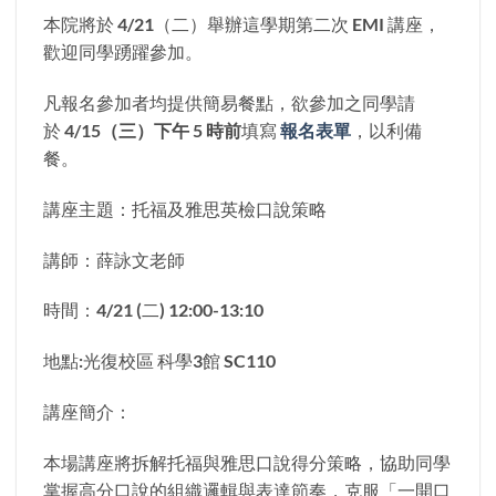
本院將於 4/21（二）舉辦這學期第二次 EMI 講座，
歡迎同學踴躍參加。
凡報名參加者均提供簡易餐點，欲參加之同學請
於
4/15（三）下午 5 時前
填寫
報名表單
，以利備
餐。
講座主題：托福及雅思英檢口說策略
講師：薛詠文老師
時間：4/21 (二) 12:00-13:10
地點:光復校區 科學3館 SC110
講座簡介：
本場講座將拆解托福與雅思口說得分策略，協助同學
掌握高分口說的組織邏輯與表達節奏，克服「一開口