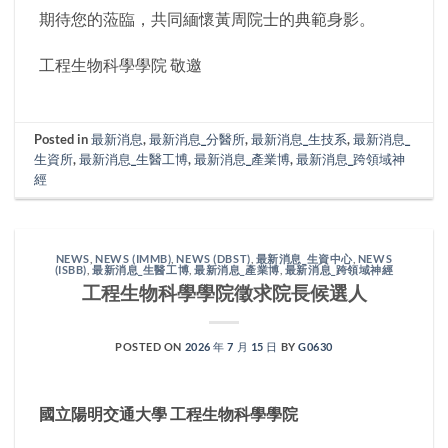
期待您的蒞臨，共同緬懷黃周院士的典範身影。
工程生物科學學院 敬邀
Posted in
最新消息
,
最新消息_分醫所
,
最新消息_生技系
,
最新消息_
生資所
,
最新消息_生醫工博
,
最新消息_產業博
,
最新消息_跨領域神
經
NEWS
,
NEWS (IMMB)
,
NEWS (DBST)
,
最新消息_生資中心
,
NEWS
(ISBB)
,
最新消息_生醫工博
,
最新消息_產業博
,
最新消息_跨領域神經
工程生物科學學院徵求院長候選人
POSTED ON
2026 年 7 月 15 日
BY
G0630
國立陽明交通大學
工程生物科學學院