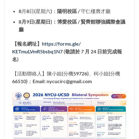
8月8日(星期六)：
陽明校區
/ 守仁樓膺才廳
8月9日(星期日)：博愛校區 / 賢齊館聯強國際會議
廳
【報名網址】
https://forms.gle/
KETmuLVmR5bsbq1N7
(敬請於 7 月 24 日前完成報
名)
【活動聯絡人】陳小姐(分機59726)、柯小姐(分機
66510)；Email: nycucirc@gmail.com