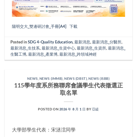
陽明交大_雙邊研討會_手冊[A4]
下載
Posted in
SDG 4-Quality Education
,
最新消息
,
最新消息_分醫所
,
最新消息_生技系
,
最新消息_生資中心
,
最新消息_生資所
,
最新消息_
生醫工博
,
最新消息_產業博
,
最新消息_跨領域神經
NEWS
,
NEWS (IMMB)
,
NEWS (DBST)
,
NEWS (ISBB)
115學年度系所務聯席會議學生代表徵選正
取名單
POSTED ON
2026 年 8 月 1 日
BY
亞緹
大學部學生代表：宋洆澐同學