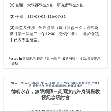
(1) 名額：大學部學生1名；研究所學生1名。
(2) 任期：115/08/01-116/07/31
(3) 權益及任務：出席會議（每月開會一次，通常為
當月第一個週二中午12:00，敬備午餐），並於會議
中代表學生發言。
Posted in
最新消息
,
最新消息_分醫所
,
最新消息_生技系
,
最新消息_
生資所
NEWS
,
NEWS (IMMB)
,
NEWS (DBST)
,
NEWS (ISBB)
,
最新消息_生醫工
博
,
最新消息_產業博
,
最新消息_跨領域神經
德範永存，無限緬懷—黃周汝吉終身講座教
授紀念研討會
POSTED ON
2026 年 7 月 16 日
BY
G0630