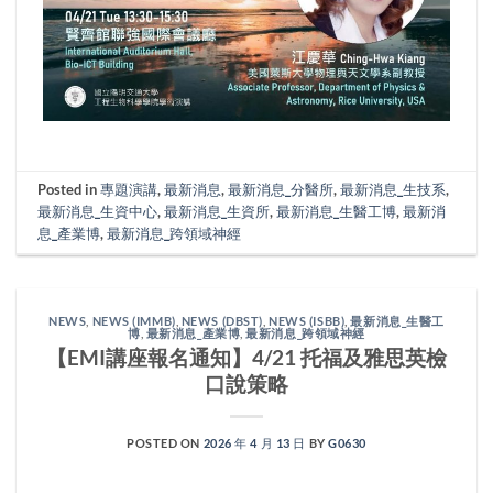
Posted in
專題演講
,
最新消息
,
最新消息_分醫所
,
最新消息_生技系
,
最新消息_生資中心
,
最新消息_生資所
,
最新消息_生醫工博
,
最新消
息_產業博
,
最新消息_跨領域神經
NEWS
,
NEWS (IMMB)
,
NEWS (DBST)
,
NEWS (ISBB)
,
最新消息_生醫工
博
,
最新消息_產業博
,
最新消息_跨領域神經
【EMI講座報名通知】4/21 托福及雅思英檢
口說策略
POSTED ON
2026 年 4 月 13 日
BY
G0630