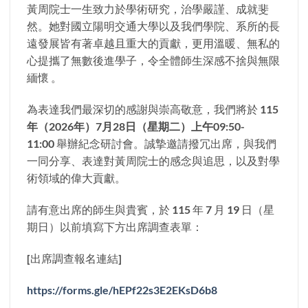
黃周院士一生致力於學術研究，治學嚴謹、成就斐
然。她對國立陽明交通大學以及我們學院、系所的長
遠發展皆有著卓越且重大的貢獻，更用溫暖、無私的
心提攜了無數後進學子，令全體師生深感不捨與無限
緬懷 。
為表達我們最深切的感謝與崇高敬意，我們將於
115
年（
2026
年）
7
月
28
日（星期二）上午
09:50-
11:00
舉辦紀念研討會。誠摯邀請撥冗出席，與我們
一同分享、表達對黃周院士的感念與追思，以及對學
術領域的偉大貢獻。
請有意出席的師生與貴賓，於 115 年 7 月 19 日（星
期日）以前填寫下方出席調查表單：
[出席調查報名連結]
https://forms.gle/hEPf22s3E2EKsD6b8