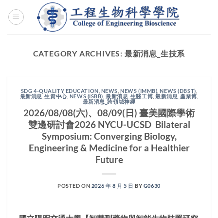
Skip
to
content
CATEGORY ARCHIVES:
最新消息_生技系
SDG 4-QUALITY EDUCATION
,
NEWS
,
NEWS (IMMB)
,
NEWS (DBST)
,
最新消息_生資中心
,
NEWS (ISBB)
,
最新消息_生醫工博
,
最新消息_產業博
,
最新消息_跨領域神經
2026/08/08(六)、08/09(日) 臺美國際學術
雙邊研討會2026 NYCU-UCSD Bilateral
Symposium: Converging Biology,
Engineering & Medicine for a Healthier
Future
POSTED ON
2026 年 8 月 5 日
BY
G0630