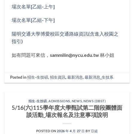
場次名單[乙組-上午]
場次名單[乙組-下午]
陽明交通大學博愛校區交通路線資訊(含進入校園之
指引)
如有問題可來信，sammilin@nycu.edu.tw 林小姐
Posted in
招生-生技碩
,
招生資訊
,
最新消息
,
最新消息_生技系
招生-生技碩
,
ADMISSIONS
,
NEWS
,
NEWS (DBST)
5/16(六)115學年度大學甄試第二階段團體面
談活動_場次報名及注意事項說明
POSTED ON
2026 年 4 月 27 日
BY
亞緹