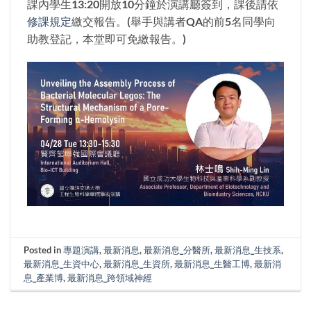
課內學生13:20開放10分鐘於演講廳簽到，課後請依
修課規定
繳交報告。(舉手與講者QA的前5名同學向
助教登記，本堂即可免繳報告。)
Posted in
專題演講
,
最新消息
,
最新消息_分醫所
,
最新消息_生技系
,
最新消息_生資中心
,
最新消息_生資所
,
最新消息_生醫工博
,
最新消
息_產業博
,
最新消息_跨領域神經