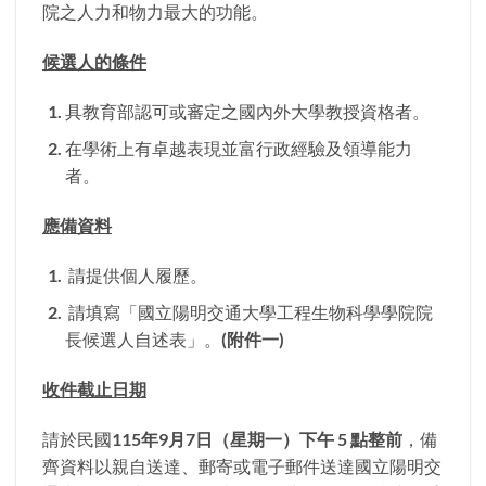
院之人力和物力最大的功能。
候選人的條件
具教育部認可或審定之國內外大學教授資格者。
在學術上有卓越表現並富行政經驗及領導能力
者。
應備資料
請提供個人履歷。
請填寫「國立陽明交通大學工程生物科學學院院
長候選人自述表」。(
附件一
)
收件截止日期
請於民國
115
年
9
月
7
日（星期一）下午
5
點整前
，備
齊資料以親自送達、郵寄或電子郵件送達國立陽明交