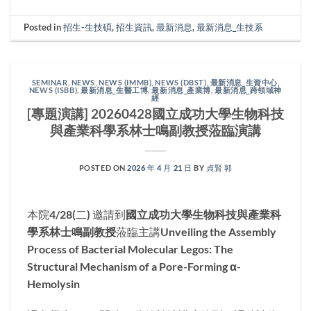
Posted in
招生-生技碩
,
招生資訊
,
最新消息
,
最新消息_生技系
SEMINAR
,
NEWS
,
NEWS (IMMB)
,
NEWS (DBST)
,
最新消息_生資中心
,
NEWS (ISBB)
,
最新消息_生醫工博
,
最新消息_產業博
,
最新消息_跨領域神
經
[專題演講] 20260428國立成功大學生物科技
與產業科學系林士鳴副教授蒞臨演講
POSTED ON
2026 年 4 月 21 日
BY
貞賢 郭
本院4/28(二) 邀請到
國立成功大學生物科技與產業科
學系林士鳴副教授
蒞臨主講
Unveiling the Assembly
Process of Bacterial Molecular Legos: The
Structural Mechanism of a Pore-Forming α-
Hemolysin