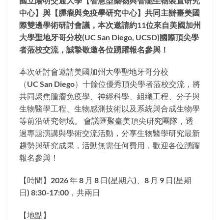
國立陽明交通大學
【智慧型藥物與智能生物裝置研究
中心】
與
【腫瘤與免疫學研究中心】
共同主辦臺美國
際雙邊學術研討會議，本次邀請約11位來自美國加州
大學聖地牙哥分校(UC San Diego, UCSD)國際頂尖學
者蒞校交流，誠摯敬邀各位踴躍報名參與！
本次研討會邀請美國加州大學聖地牙哥分校
（UC San Diego）十餘位優秀頂尖學者蒞校交流，將
共同聚焦腫瘤免疫學、神經科學、組織工程、分子與
生物醫學工程、生物感測技術以及系統與合成生物學
等前沿研究領域。 會議匯聚臺美頂尖研究團隊，透
過專題演講與學術交流活動，分享生物醫學研究最新
趨勢與研究成果，活動無需任何費用，歡迎各位踴躍
報名參與！
【時間】2026 年 8 月 8 日(星期六)、8 月 9 日(星期
日) 8:30-17:00，共兩日
【地點】