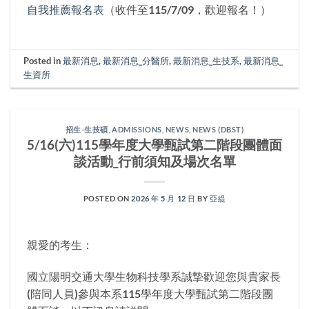
自我推薦報名表
（收件至115/7/09，歡迎報名！）
Posted in
最新消息
,
最新消息_分醫所
,
最新消息_生技系
,
最新消息_
生資所
招生-生技碩
,
ADMISSIONS
,
NEWS
,
NEWS (DBST)
5/16(六)115學年度大學甄試第二階段團體面
談活動_行前須知及場次名單
POSTED ON
2026 年 5 月 12 日
BY
亞緹
親愛的考生：
國立陽明交通大學生物科技學系誠摯歡迎您與貴家長
(陪同人員)參與本系115學年度大學甄試第二階段團