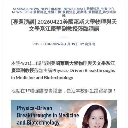
SEMINAR
,
NEWS
,
NEWS (IMMB)
,
NEWS (DBST)
,
最新消息_生資中心
,
NEWS (ISBB)
,
最新消息_生醫工博
,
最新消息_產業博
,
最新消息_跨領域神
經
[專題演講] 20260421美國萊斯大學物理與天
文學系江慶華副教授蒞臨演講
POSTED ON
2026 年 4 月 15 日
BY
貞賢 郭
本院4/21(二)邀請到
美國萊斯大學物理與天文學系江
慶華副教授
蒞臨主講
Physics-Driven Breakthroughs
in Medicine and Biotechnology
地點在1F聯強國際會議廳，歡迎本校師生踴躍參加！