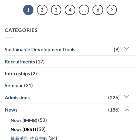
1
2
3
4
…
6
CATEGORIES
Sustainable Development Goals
(9)
Recruitments
(17)
Internships
(2)
Seminar
(31)
Admissions
(226)
News
(186)
(52)
News (IMMB)
(59)
News (DBST)
(34)
最新消息_生資中心