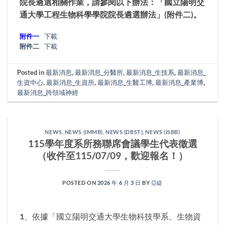
院長遴選相關作業，請參閱以下辦法：「國立陽明交
通大學工程生物科學學院院長遴選辦法」(附件二)。
附件一
下載
附件二
下載
Posted in
最新消息
,
最新消息_分醫所
,
最新消息_生技系
,
最新消息_
生資中心
,
最新消息_生資所
,
最新消息_生醫工博
,
最新消息_產業博
,
最新消息_跨領域神經
NEWS
,
NEWS (IMMB)
,
NEWS (DBST)
,
NEWS (ISBB)
115學年度系所務聯席會議學生代表徵選
（收件至115/07/09，歡迎報名！）
POSTED ON
2026 年 6 月 3 日
BY
亞緹
1、依據「國立陽明交通大學生物科技學系、生物資