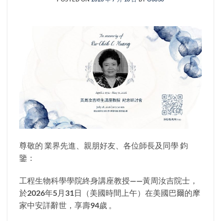
尊敬的 業界先進、親朋好友、各位師長及同學 鈞
鑒：
工程生物科學學院終身講座教授——黃周汝吉院士，
於2026年5月31日（美國時間上午）在美國巴爾的摩
家中安詳辭世，享壽94歲 。