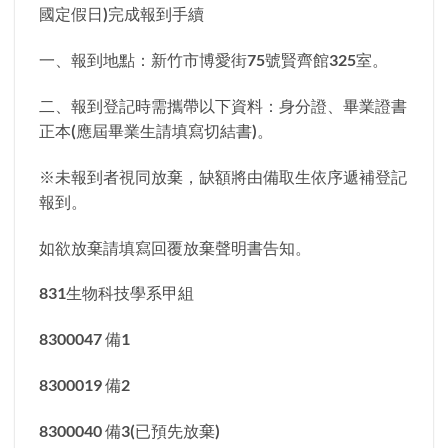
國定假日)完成報到手續
一、報到地點：新竹市博愛街75號賢齊館325室。
二、報到登記時需攜帶以下資料：身分證、畢業證書
正本(應屆畢業生請填寫切結書)。
※未報到者視同放棄，缺額將由備取生依序遞補登記
報到。
如欲放棄請填寫回覆放棄聲明書告知。
831生物科技學系甲組
8300047 備1
8300019 備2
8300040 備3(已預先放棄)