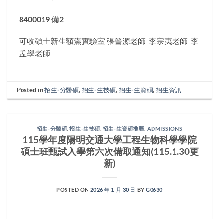
8400019 備2
可收碩士新生額滿實驗室 張晉源老師 李宗夷老師 李
孟學老師
Posted in
招生-分醫碩
,
招生-生技碩
,
招生-生資碩
,
招生資訊
招生-分醫碩
,
招生-生技碩
,
招生-生資碩推甄
,
ADMISSIONS
115學年度陽明交通大學工程生物科學學院
碩士班甄試入學第六次備取通知(115.1.30更
新)
POSTED ON
2026 年 1 月 30 日
BY
G0630