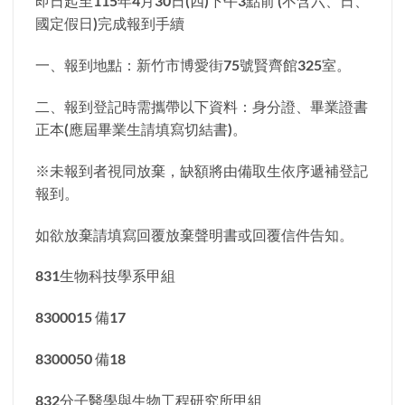
即日起至115年4月30日(四)下午3點前 (不含六、日、
國定假日)完成報到手續
一、報到地點：新竹市博愛街75號賢齊館325室。
二、報到登記時需攜帶以下資料：身分證、畢業證書
正本(應屆畢業生請填寫切結書)。
※未報到者視同放棄，缺額將由備取生依序遞補登記
報到。
如欲放棄請填寫回覆放棄聲明書或回覆信件告知。
831生物科技學系甲組
8300015 備17
8300050 備18
832分子醫學與生物工程研究所甲組