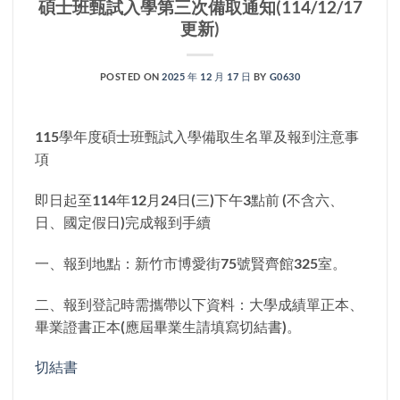
碩士班甄試入學第三次備取通知(114/12/17
更新)
POSTED ON
2025 年 12 月 17 日
BY
G0630
115學年度碩士班甄試入學備取生名單及報到注意事
項
即日起至114年12月24日(三)下午3點前 (不含六、
日、國定假日)完成報到手續
一、報到地點：新竹市博愛街75號賢齊館325室。
二、報到登記時需攜帶以下資料：大學成績單正本、
畢業證書正本(應屆畢業生請填寫切結書)。
切結書