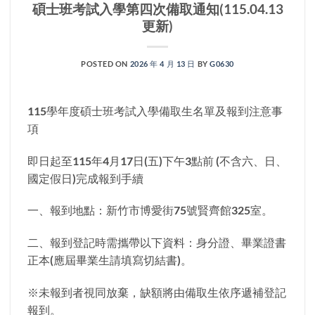
碩士班考試入學第四次備取通知(115.04.13
更新)
POSTED ON
2026 年 4 月 13 日
BY
G0630
115學年度碩士班考試入學備取生名單及報到注意事
項
即日起至115年4月17日(五)下午3點前 (不含六、日、
國定假日)完成報到手續
一、報到地點：新竹市博愛街75號賢齊館325室。
二、報到登記時需攜帶以下資料：身分證、畢業證書
正本(應屆畢業生請填寫切結書)。
※未報到者視同放棄，缺額將由備取生依序遞補登記
報到。