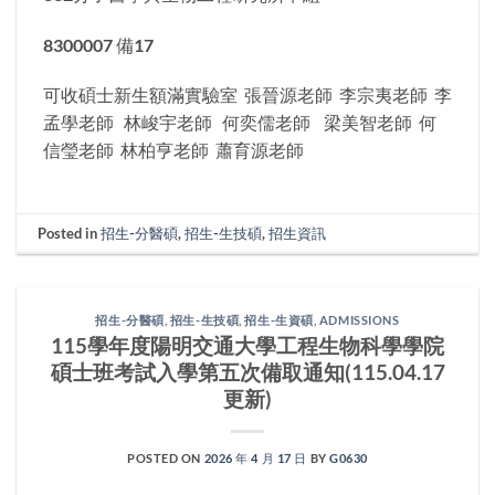
8300007 備17
可收碩士新生額滿實驗室 張晉源老師 李宗夷老師 李
孟學老師 林峻宇老師 何奕儒老師 梁美智老師 何
信瑩老師 林柏亨老師 蕭育源老師
Posted in
招生-分醫碩
,
招生-生技碩
,
招生資訊
招生-分醫碩
,
招生-生技碩
,
招生-生資碩
,
ADMISSIONS
115學年度陽明交通大學工程生物科學學院
碩士班考試入學第五次備取通知(115.04.17
更新)
POSTED ON
2026 年 4 月 17 日
BY
G0630