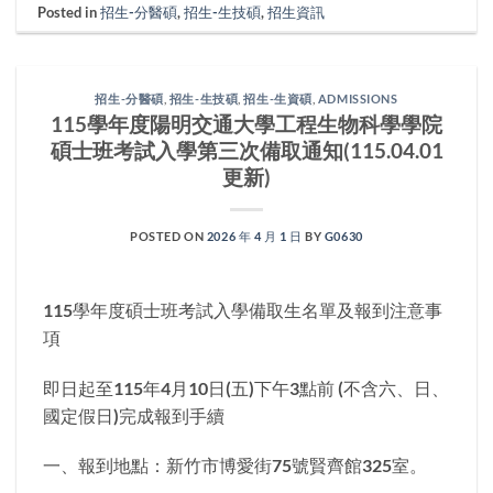
Posted in
招生-分醫碩
,
招生-生技碩
,
招生資訊
招生-分醫碩
,
招生-生技碩
,
招生-生資碩
,
ADMISSIONS
115學年度陽明交通大學工程生物科學學院
碩士班考試入學第三次備取通知(115.04.01
更新)
POSTED ON
2026 年 4 月 1 日
BY
G0630
115學年度碩士班考試入學備取生名單及報到注意事
項
即日起至115年4月10日(五)下午3點前 (不含六、日、
國定假日)完成報到手續
一、報到地點：新竹市博愛街75號賢齊館325室。