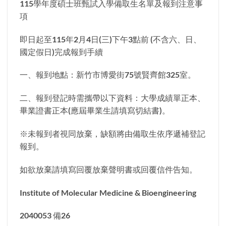
115學年度碩士班甄試入學備取生名單及報到注意事
項
即日起至115年2月4日(三)下午3點前 (不含六、日、
國定假日)完成報到手續
一、報到地點：新竹市博愛街75號賢齊館325室。
二、報到登記時需攜帶以下資料：大學成績單正本、
畢業證書正本(應屆畢業生請填寫切結書)。
※未報到者視同放棄，缺額將由備取生依序遞補登記
報到。
如欲放棄請填寫回覆放棄聲明書或回覆信件告知。
Institute of Molecular Medicine & Bioengineering
2040053 備26