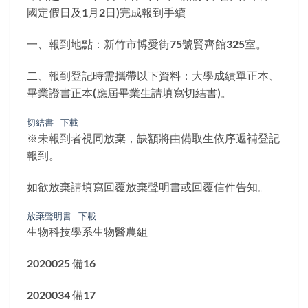
國定假日及1月2日)完成報到手續
一、報到地點：新竹市博愛街75號賢齊館325室。
二、報到登記時需攜帶以下資料：大學成績單正本、
畢業證書正本(應屆畢業生請填寫切結書)。
切結書
下載
※未報到者視同放棄，缺額將由備取生依序遞補登記
報到。
如欲放棄請填寫回覆放棄聲明書或回覆信件告知。
放棄聲明書
下載
生物科技學系生物醫農組
2020025 備16
2020034 備17