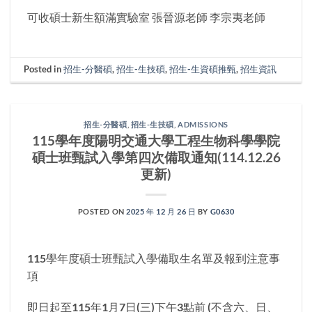
可收碩士新生額滿實驗室 張晉源老師 李宗夷老師
Posted in
招生-分醫碩
,
招生-生技碩
,
招生-生資碩推甄
,
招生資訊
招生-分醫碩
,
招生-生技碩
,
ADMISSIONS
115學年度陽明交通大學工程生物科學學院
碩士班甄試入學第四次備取通知(114.12.26
更新)
POSTED ON
2025 年 12 月 26 日
BY
G0630
115學年度碩士班甄試入學備取生名單及報到注意事
項
即日起至115年1月7日(三)下午3點前 (不含六、日、