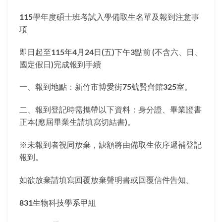
115學年度碩士班考試入學備取生名單及報到注意事
項
即日起至115年4月24日(五)下午3點前 (不含六、日、
國定假日)完成報到手續
一、報到地點：新竹市博愛街75號賢齊館325室。
二、報到登記時需攜帶以下資料：身分證、畢業證書
正本(應屆畢業生請填寫切結書)。
※未報到者視同放棄，缺額將由備取生依序遞補登記
報到。
如欲放棄請填寫回覆放棄聲明書或回覆信件告知。
831生物科技學系甲組