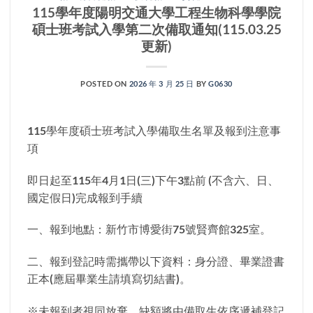
115學年度陽明交通大學工程生物科學學院
碩士班考試入學第二次備取通知(115.03.25
更新)
POSTED ON
2026 年 3 月 25 日
BY
G0630
115學年度碩士班考試入學備取生名單及報到注意事
項
即日起至115年4月1日(三)下午3點前 (不含六、日、
國定假日)完成報到手續
一、報到地點：新竹市博愛街75號賢齊館325室。
二、報到登記時需攜帶以下資料：身分證、畢業證書
正本(應屆畢業生請填寫切結書)。
※未報到者視同放棄，缺額將由備取生依序遞補登記