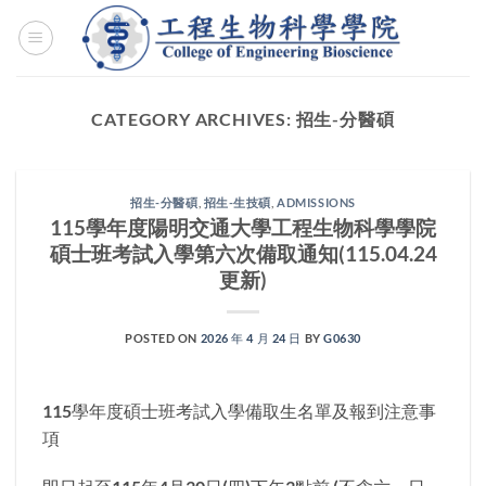
Skip
to
content
CATEGORY ARCHIVES:
招生-分醫碩
招生-分醫碩
,
招生-生技碩
,
ADMISSIONS
115學年度陽明交通大學工程生物科學學院
碩士班考試入學第六次備取通知(115.04.24
更新)
POSTED ON
2026 年 4 月 24 日
BY
G0630
115學年度碩士班考試入學備取生名單及報到注意事
項