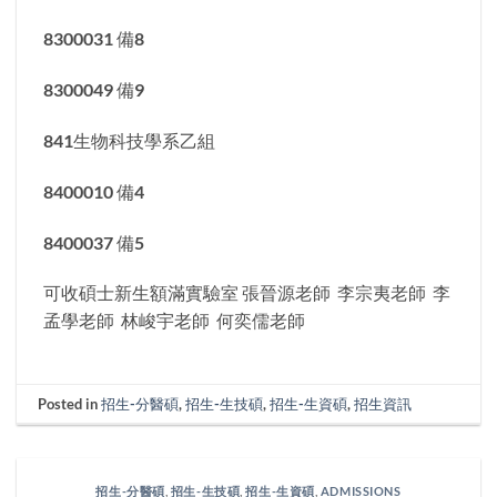
8300031 備8
8300049 備9
841生物科技學系乙組
8400010 備4
8400037 備5
可收碩士新生額滿實驗室 張晉源老師 李宗夷老師 李
孟學老師 林峻宇老師 何奕儒老師
Posted in
招生-分醫碩
,
招生-生技碩
,
招生-生資碩
,
招生資訊
招生-分醫碩
,
招生-生技碩
,
招生-生資碩
,
ADMISSIONS