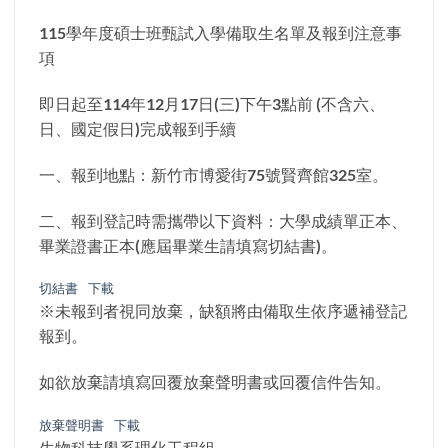
115學年度碩士班甄試入學備取生名單及報到注意事
項
即日起至114年12月17日(三)下午3點前 (不含六、
日、國定假日)完成報到手續
一、報到地點：新竹市博愛街75號賢齊館325室。
二、報到登記時需攜帶以下資料：大學成績單正本、
畢業證書正本(應屆畢業生請填寫切結書)。
切結書
下載
※未報到者視同放棄，缺額將由備取生依序遞補登記
報到。
如欲放棄請填寫回覆放棄聲明書或回覆信件告知。
放棄聲明書
下載
生物科技學系理化工程組