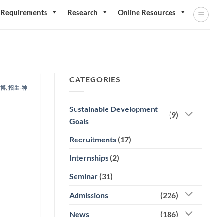
 Requirements
Research
Online Resources
CATEGORIES
經博
,
招生-神
Sustainable Development
(9)
Goals
Recruitments
(17)
Internships
(2)
Seminar
(31)
Admissions
(226)
News
(186)