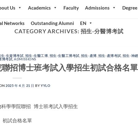
bout Us
Academics
Faculty
Admissions
Degree
al Networks
Outstanding Alumni
EN
CATEGORY ARCHIVES:
招生-分醫博考試
招生-生資博考試
,
招生-生醫工博
,
招生-生醫工博考試
,
招生-產博
,
招生-產博考試
,
招生-神
經博考試
,
ADMISSIONS
學院聯招博士班考試入學招生初試合格名單
 ON
2025 年 4 月 21 日
BY
YYLO
生物科學學院聯招 博士班考試入學招生
初試合格名單