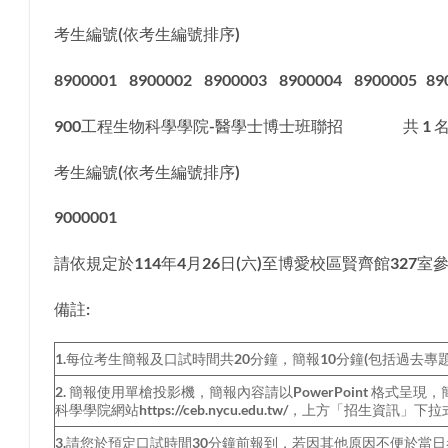
考生編號(依考生編號排序)
8900001 8900002 8900003 8900004 8900005 89
900工程生物科學學院-醫學士博士班聯招 共 1 
考生編號(依考生編號排序)
9000001
請依規定於114年4月26日(六)至博愛校區賢齊館32
備註:
1.每位考生簡報及口試時間共20分鐘，簡報10分鐘(包括過去專
2. 簡報使用單槍投影機，簡報內容請以PowerPoint 格式呈現，簡報檔
科學學院網站https://ceb.nycu.edu.tw/，上方「招
3.請您於預定口試時間30分鐘前報到，若因其他原因不便於當