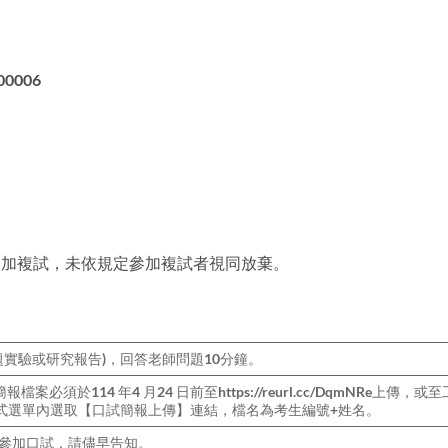
00006
名
7室參加複試，未依規定參加複試者視同放棄。
題實驗或研究報告)，回答老師問題10分鐘。
案必須於114 年4 月24 日前至https://reurl.cc/DqmNRe上傳，或
生資訊」下拉式選單內選取【口試簡報上傳】連結，檔名為考生編號+姓名。
日參加口試，請儘早告知。