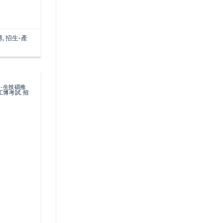
博
,
招生-產
-生技碩推
工博考試
,
招