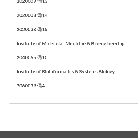
2020009 備13
2020003 備14
2020038 備15
Institute of Molecular Medicine & Bioengineering
2040065 備10
Institute of Bioinformatics & Systems Biology
2060039 備4