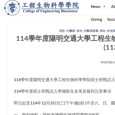
Skip
News
A
to
content
Giving
Soci
招生-分醫碩
,
招生-分醫碩推甄
,
招生-生技
114學年度陽明交通大學工程
(1
POSTED 
114學年度陽明交通大學工程生物科學學院碩士班甄試入學第
114學年度碩士班甄試入學備取生名單及報到注意事項
即日起至114年12月25日(三)下午3點前 (不含六、日
一、報到地點：新竹市博愛街75號賢齊館325室。