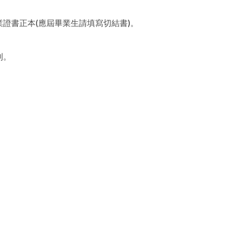
證書正本(應屆畢業生請填寫切結書)。
到。