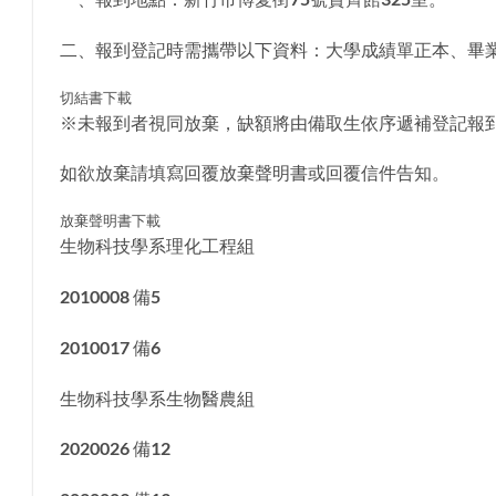
二、報到登記時需攜帶以下資料：大學成績單正本、畢業
切結書下載
※未報到者視同放棄，缺額將由備取生依序遞補登記報
如欲放棄請填寫回覆放棄聲明書或回覆信件告知。
放棄聲明書下載
生物科技學系理化工程組
2010008 備5
2010017 備6
生物科技學系生物醫農組
2020026 備12