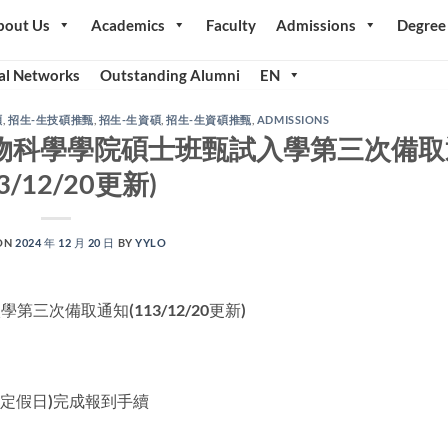
bout Us
Academics
Faculty
Admissions
Degree
al Networks
Outstanding Alumni
EN
碩
,
招生-生技碩推甄
,
招生-生資碩
,
招生-生資碩推甄
,
ADMISSIONS
生物科學學院碩士班甄試入學第三次備取
13/12/20更新)
ON
2024 年 12 月 20 日
BY
YYLO
三次備取通知(113/12/20更新)
、國定假日)完成報到手續