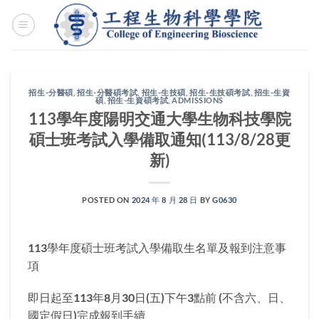
Skip
to
content
招生-分醫碩
,
招生-分醫碩考試
,
招生-生技碩
,
招生-生技碩考試
,
招生-生資
碩
,
招生-生資碩考試
,
ADMISSIONS
113學年度陽明交通大學生物科技學院
碩士班考試入學備取通知(113/8/28更
新)
POSTED ON
2024 年 8 月 28 日
BY
G0630
113學年度碩士班考試入學備取生名單及報到注意事
項
即日起至113年8月30日(五)下午3點前 (不含六、日、
國定假日)完成報到手續