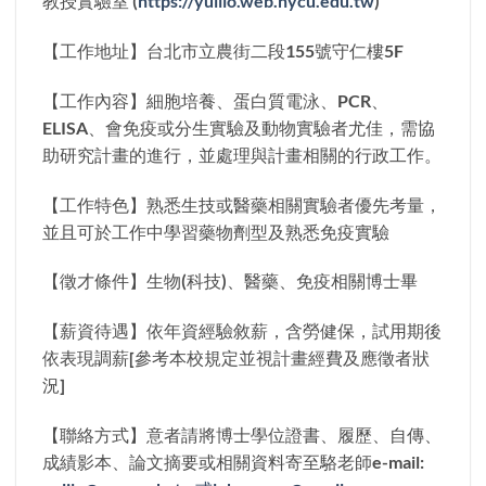
教授實驗室 (
https://yulilo.web.nycu.edu.tw
)
【工作地址】台北市立農街二段155號守仁樓5F
【工作內容】細胞培養、蛋白質電泳、PCR、
ELISA、會免疫或分生實驗及動物實驗者尤佳，需協
助研究計畫的進行，並處理與計畫相關的行政工作。
【工作特色】熟悉生技或醫藥相關實驗者優先考量，
並且可於工作中學習藥物劑型及熟悉免疫實驗
【徵才條件】生物(科技)、醫藥、免疫相關博士畢
【薪資待遇】依年資經驗敘薪，含勞健保，試用期後
依表現調薪[參考本校規定並視計畫經費及應徵者狀
況]
【聯絡方式】意者請將博士學位證書、履歷、自傳、
成績影本、論文摘要或相關資料寄至駱老師e-mail: