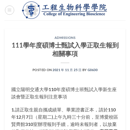
Skip
to
content
ADMISSIONS
111學年度碩博士甄試入學正取生報到
相關事項
POSTED ON
2021 年 11 月 25 日
BY
G0630
國立陽明交通大學110年度碩博士班甄試入學新生座
談會暨正取生報到注意事項
1.請正取生親自攜成績單、畢業證書正本，請於110
年12月7日（星期二)上午九時三十分前，至博愛校區
賢齊館310室辦理報到手續，逾時未報到者，以放棄