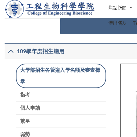
Skip
焦點新聞
to
content
傑出院友
T
109學年度招生適用
大學部招生各管道入學名額及審查標
準
指考
個人申請
繁星
弱勢