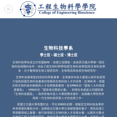
Skip
to
content
生物科技學系
學士班、碩士班、博士班
生物科技學系成立於民國83年，由碩士班開始，成為原交通大學第一個生
物科技相關的系所。目前工程生物科學學院(原生物科技學院)有生物科技學
系、分子醫學與生物工程研究所、生物資訊與系統生物研究所。
生物科技產業是21世紀的明星產業，全球諸多科技大國皆以政府為首戮
力協助該國生物科技產業的發展與生物科技人才的培育。近30年來，我國
亦對生物科技的推展與人才培育極度重視，從1990年的「國家八大科技發
展重點」，1996年的「國家兩兆雙星計畫」，到現在多處設立的國家級
「生物科技園區」，政府除每年投入大筆經費支援外，並鼓勵大學院校參
與新一代生物科技研發人才的培育工作。
原國立交通大學有鑑於此，早在1990年初期，便擬定生物科技為學校
未來發展的重點方向，並將結合交通大學已卓越發展的電子、資訊及理工
等相關領域之基礎，進行跨領域之生物科技人才培育計畫，以期充分整合
生物與工程之科學與研究，達到交通大學成為國際頂尖大學，並擁有一流