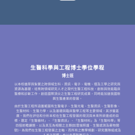
生醫科學與工程博士學位學程
博士班
以本校雄厚與紮實之跨領域生科、資訊、電子、電機、理及工學之研究與
資源為基礎，培育跨領域研究人才之現代生醫工程科技，創新與效能臨床
醫療和診斷工作，創造國際頂尖之生醫工程研究成果，同時能加速我國新
興生醫產業的發展。
由於生醫工程所涵蓋範圍有生醫電子、生醫光電、生醫資訊、生醫影像、
生醫材料、生醫力學，以及基礎與臨床醫學工程等主要領域，其涉獵甚
廣。我們在評估和分析本校在生醫工程發展的現況與未來所欲達成的目
標，選定「生醫器材」、「生醫資訊」、「生醫材料」及「生醫科學」等
四個前瞻課題，以及其互為相關之主題(如雲端照護、生醫感測及藥物開
發)，為我們在生醫工程發展之主軸，而所有之教學規劃、研究團隊組成及
人才之延攬，也以此原則進行之。