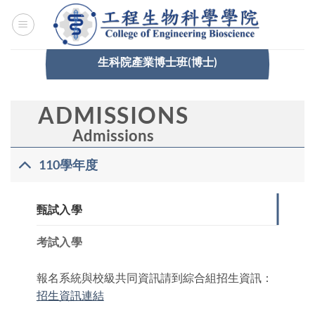
Skip
to
content
生科院產業博士班(博士)
ADMISSIONS
FOR
Admissions
DOMESTIC
110學年度
STUDENTS
甄試入學
考試入學
報名系統與校級共同資訊請到綜合組招生資訊：
招生資訊連結